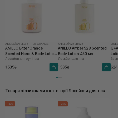
ANILLO
|
ANILLO BITTER ORANGE
ANILLO
|
AMBER 528
QUES
ANILLO Bitter Orange
ANILLO Amber 528 Scented
Q+A
Scented Hand & Body Lotion
Body Lotion 450 мл
Lot
Лосьйон для рук і тіла
Лосьйон для тіла
450 мл
1 535₴
1 535₴
624
Товари зі знижками в категорії Лосьйони для тіла
-20%
-25%