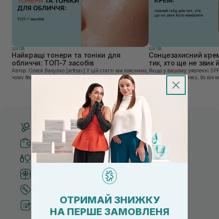
ШКIРА
ШКIРА
Найкращі тонери та тоніки для
Сонцезахисний крем
обличчя: ТОП-7 засобів
тих, хто ще не звик
Автор: Олеся Вакулко [artnav] У цій статті ми пояснимо,
Якщо у вашому уявленні SPF
чому без тонера ваш крем працює лише на 50%, і як
лише на відпочинку, бо він 
знайти засіб під потреби саме вашої шкіри. Хибною є
шкірі, може бути вибагливи
думка, що тонізація — це зайвий е...
чи скочується під макіяжем і
Безкоштовна доставка від 3000 UAH
Безпечні способи оплати
Тільки оригінальна косметика
Система бонусів та лояльності
Кращі ціни та топ товари
ОТРИМАЙ ЗНИЖКУ
Рекомендації від косметологів
НА ПЕРШЕ ЗАМОВЛЕНЯ