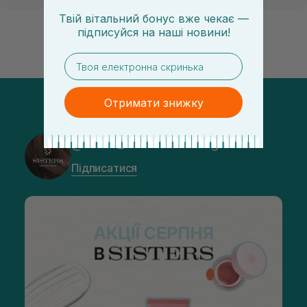
Твій вітальний бонус вже чекає —
підписуйся
на
наші новини!
email
Отримати знижку
@sisters_stelmakh в Instagram
Підписатися