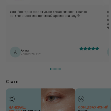
Лосьйон гарно зволожує, не лишає липкості, швидко
Це
поглинається і має приємний аромат ананасу🤤
те
ст
дару
🧡
Аліна
А
27.06.2026, 21:11
Статті