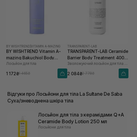
BY WISHTREND
|
VITAMIN A-MAZING
TRANSPARENT-LAB
BY WISHTREND Vitamin A-
TRANSPARENT-LAB Ceramide
mazing Bakuchiol Body
Barrier Body Treatment 400
Лосьйон для тіла
Зволожуючий лосьйон для тіла з керамідами
Lotion 150 г
мл
1 172₴
2 084₴
1 465₴
2 778₴
Відгуки про Лосьйони для тіла La Sultane De Saba
Суха/зневоднена шкіра тіла
Лосьйон для тіла з керамідами Q+A
Ceramide Body Lotion 250 мл
Лосьйони для тіла