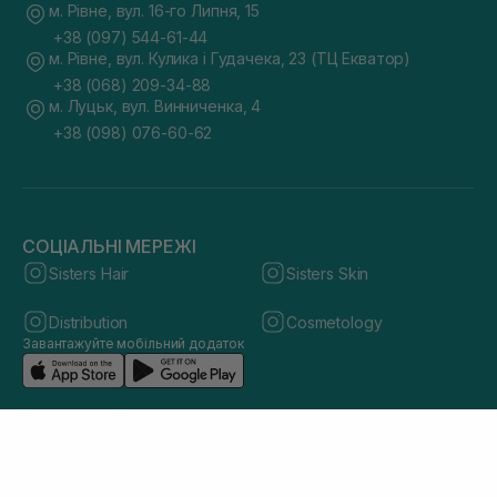
м. Рівне, вул. 16-го Липня, 15
+38 (097) 544-61-44
м. Рівне, вул. Кулика і Гудачека, 23 (ТЦ Екватор)
+38 (068) 209-34-88
м. Луцьк, вул. Винниченка, 4
+38 (098) 076-60-62
СОЦІАЛЬНІ МЕРЕЖІ
Sisters Hair
Sisters Skin
Distribution
Cosmetology
Завантажуйте мобільний додаток
© 2026 sisters.co.ua. Всі права захищено