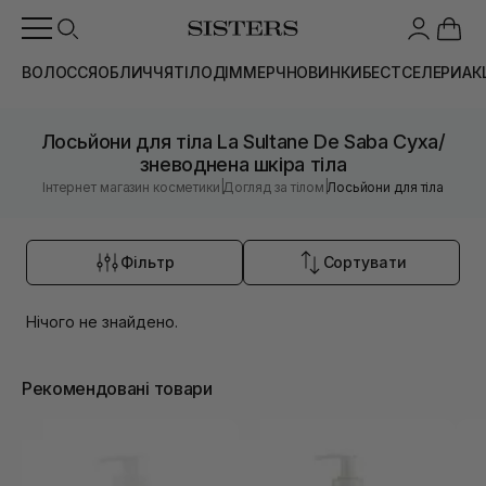
ВОЛОССЯ
ОБЛИЧЧЯ
ТІЛО
ДІМ
МЕРЧ
НОВИНКИ
БЕСТСЕЛЕРИ
АК
Лосьйони для тіла La Sultane De Saba Суха/
зневоднена шкіра тіла
|
|
Інтернет магазин косметики
Догляд за тілом
Лосьйони для тіла
Фільтр
Сортувати
Нічого не знайдено.
Рекомендовані товари