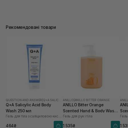
Рекомендовані товари
QUESTION AND ANSWER
|
Q+A SALICYLIC ACID
ANILLO
|
ANILLO BITTER ORANGE
ANIL
Q+A Salicylic Acid Body
ANILLO Bitter Orange
ANI
Wash 250 мл
Scented Hand & Body Wash
Sce
Гель для тіла з саліциловою кислотою
Гель для рук і тіла
Гель 
450 мл
450
464₴
1 535₴
1 5