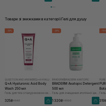
Товари зі знижками в категорії Гелі для душу
-30%
-20%
-15
QUESTION AND ANSWER
|
Q+A HYALURONIC ACID
BRADERM
|
BRADERM AXATOPIC
PURE
Q+A Hyaluronic Acid Body
BRADERM Axatopic Detergent
PUR
Wash 250 мл
500 мл
Bot
Гель для тіла з гіалуроновою кислотою
Гель для очищення атопічної шкіри
Гель
325₴
1 320₴
319
464₴
1 650₴