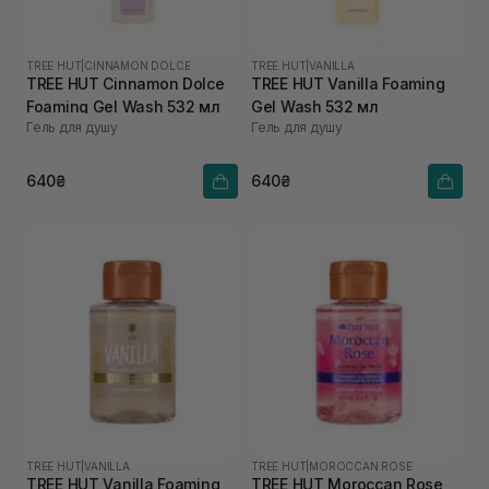
TREE HUT
|
CINNAMON DOLCE
TREE HUT
|
VANILLA
TREE HUT Cinnamon Dolce
TREE HUT Vanilla Foaming
Foaming Gel Wash 532 мл
Gel Wash 532 мл
Гель для душу
Гель для душу
640₴
640₴
TREE HUT
|
VANILLA
TREE HUT
|
MOROCCAN ROSE
TREE HUT Vanilla Foaming
TREE HUT Moroccan Rose