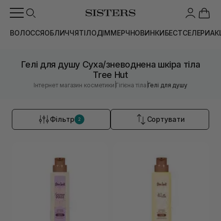
ВОЛОССЯ
ОБЛИЧЧЯ
ТІЛО
ДІМ
МЕРЧ
НОВИНКИ
БЕСТСЕЛЕРИ
АК
Гелі для душу Суха/зневоднена шкіра тіла
Tree Hut
|
|
Інтернет магазин косметики
Гігієна тіла
Гелі для душу
Фільтр
Сортувати
2