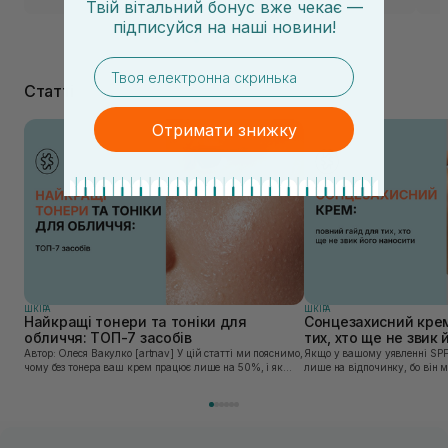
Твій вітальний бонус вже чекає —
підписуйся
на
наші новини!
email
Статті
Отримати знижку
ШКIРА
ШКIРА
Найкращі тонери та тоніки для
Сонцезахисний крем
обличчя: ТОП-7 засобів
тих, хто ще не звик
Автор: Олеся Вакулко [artnav] У цій статті ми пояснимо,
Якщо у вашому уявленні SPF
чому без тонера ваш крем працює лише на 50%, і як
лише на відпочинку, бо він 
знайти засіб під потреби саме вашої шкіри. Хибною є
шкірі, може бути вибагливи
думка, що тонізація — це зайвий е...
чи скочується під макіяжем і