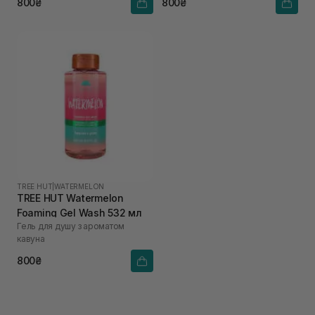
800₴
800₴
TREE HUT
|
WATERMELON
TREE HUT Watermelon
Foaming Gel Wash 532 мл
Гель для душу з ароматом
кавуна
800₴