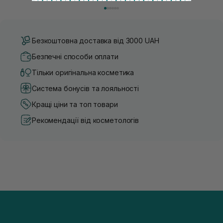
думка, що тонізація — це зайвий е...
чи скочується під макіяжем і
Безкоштовна доставка від 3000 UAH
Безпечні способи оплати
Тільки оригінальна косметика
Система бонусів та лояльності
Кращі ціни та топ товари
Рекомендації від косметологів