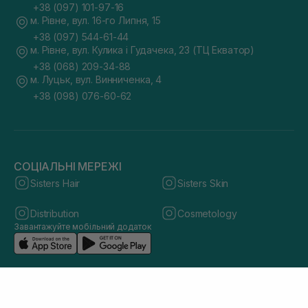
+38 (097) 101-97-16
м. Рівне, вул. 16-го Липня, 15
+38 (097) 544-61-44
м. Рівне, вул. Кулика і Гудачека, 23 (ТЦ Екватор)
+38 (068) 209-34-88
м. Луцьк, вул. Винниченка, 4
+38 (098) 076-60-62
СОЦІАЛЬНІ МЕРЕЖІ
Sisters Hair
Sisters Skin
Distribution
Cosmetology
Завантажуйте мобільний додаток