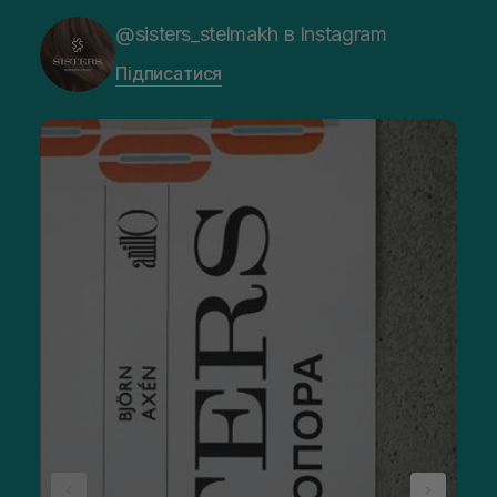
@sisters_stelmakh в Instagram
Підписатися