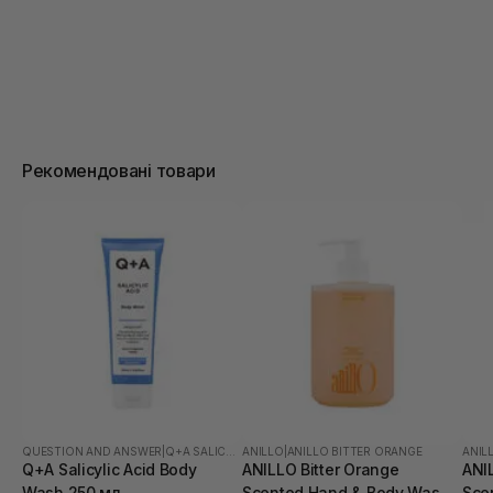
Рекомендовані товари
QUESTION AND ANSWER
|
Q+A SALICYLIC ACID
ANILLO
|
ANILLO BITTER ORANGE
ANIL
Q+A Salicylic Acid Body
ANILLO Bitter Orange
ANI
Wash 250 мл
Scented Hand & Body Wash
Sce