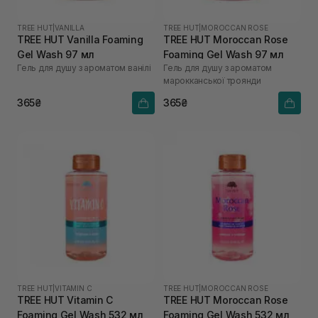
TREE HUT
|
VANILLA
TREE HUT
|
MOROCCAN ROSE
TREE HUT Vanilla Foaming
TREE HUT Moroccan Rose
Gel Wash 97 мл
Foaming Gel Wash 97 мл
Гель для душу з ароматом ванілі
Гель для душу з ароматом
марокканської троянди
365₴
365₴
TREE HUT
|
VITAMIN C
TREE HUT
|
MOROCCAN ROSE
TREE HUT Vitamin C
TREE HUT Moroccan Rose
Foaming Gel Wash 532 мл
Foaming Gel Wash 532 мл