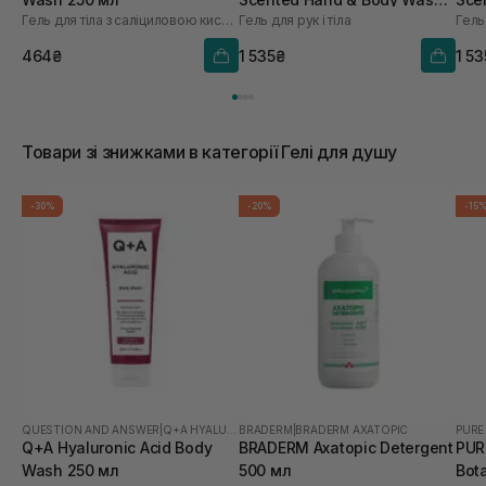
Гель для тіла з саліциловою кислотою
Гель для рук і тіла
Гель 
450 мл
450
464₴
1 535₴
1 5
Товари зі знижками в категорії Гелі для душу
-30%
-20%
-15
QUESTION AND ANSWER
|
Q+A HYALURONIC ACID
BRADERM
|
BRADERM AXATOPIC
PURE
Q+A Hyaluronic Acid Body
BRADERM Axatopic Detergent
PUR
Wash 250 мл
500 мл
Bot