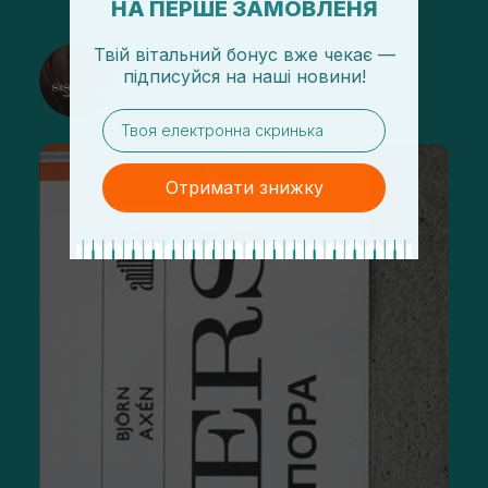
НА ПЕРШЕ ЗАМОВЛЕНЯ
Твій вітальний бонус вже чекає —
@sisters_stelmakh в Instagram
підписуйся
на
наші новини!
Підписатися
email
Отримати знижку