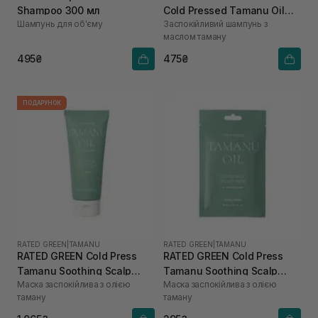
Shampoo 300 мл
Cold Pressed Tamanu Oil
Шампунь для об'єму
Заспокійливий шампунь з
Soothing Scalp Shampoo
маслом таману
100 мл
495₴
475₴
ПОДАРУНОК
RATED GREEN
|
TAMANU
RATED GREEN
|
TAMANU
RATED GREEN Cold Press
RATED GREEN Cold Press
Tamanu Soothing Scalp
Tamanu Soothing Scalp
Маска заспокійлива з олією
Маска заспокійлива з олією
Pack 200 мл
Pack 50 мл
таману
таману