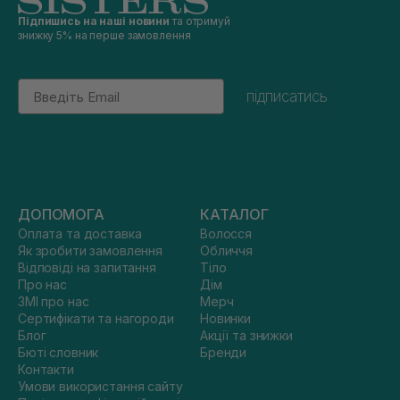
Підпишись на наші новини
та отримуй
знижку 5% на перше замовлення
Email
підписатись
ДОПОМОГА
КАТАЛОГ
Оплата та доставка
Волосся
Як зробити замовлення
Обличчя
Відповіді на запитання
Тіло
Про нас
Дім
ЗМІ про нас
Мерч
Сертифікати та нагороди
Новинки
Блог
Акції та знижки
Бюті словник
Бренди
Контакти
Умови використання сайту