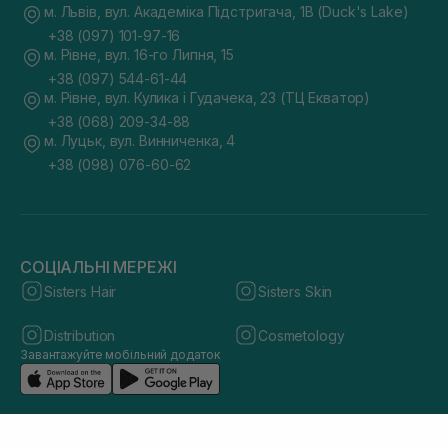
м. Львів, вул. Академіка Підстригача, 1В (Duck's Lake)
+38 (097) 101-97-16
м. Рівне, вул. 16-го Липня, 15
+38 (097) 544-61-44
м. Рівне, вул. Кулика і Гудачека, 23 (ТЦ Екватор)
+38 (068) 209-34-88
м. Луцьк, вул. Винниченка, 4
+38 (098) 076-60-62
СОЦІАЛЬНІ МЕРЕЖІ
Sisters Hair
Sisters Skin
Distribution
Cosmetology
Завантажуйте мобільний додаток