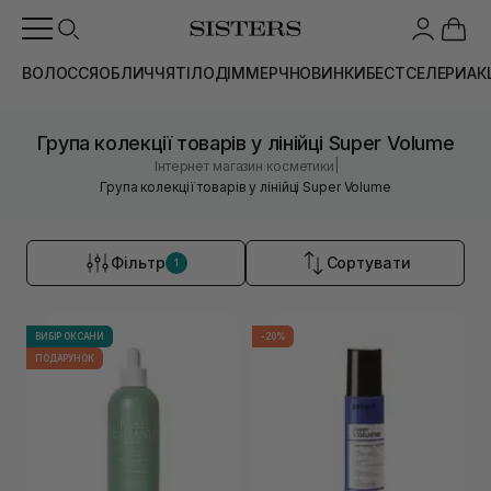
ВОЛОССЯ
ОБЛИЧЧЯ
ТІЛО
ДІМ
МЕРЧ
НОВИНКИ
БЕСТСЕЛЕРИ
АК
Група колекції товарів у лінійці Super Volume
|
Інтернет магазин косметики
Група колекції товарів у лінійці Super Volume
Фільтр
Сортувати
1
ВИБІР ОКСАНИ
-20%
ПОДАРУНОК