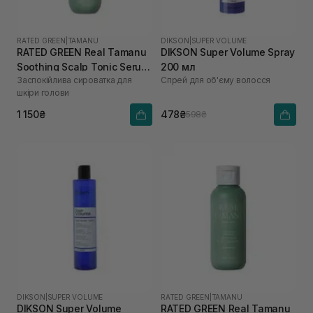
RATED GREEN
|
TAMANU
DIKSON
|
SUPER VOLUME
RATED GREEN Real Tamanu
DIKSON Super Volume Spray
Soothing Scalp Tonic Serum
200 мл
Заспокійлива сироватка для
Спрей для об'єму волосся
100 мл
шкіри голови
1 150₴
478₴
598₴
DIKSON
|
SUPER VOLUME
RATED GREEN
|
TAMANU
DIKSON Super Volume
RATED GREEN Real Tamanu