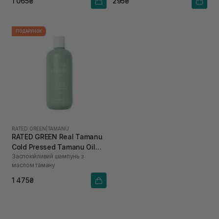
1 065₴
295₴
ПОДАРУНОК
RATED GREEN
|
TAMANU
RATED GREEN Real Tamanu
Cold Pressed Tamanu Oil
Заспокійливий шампунь з
Soothing Scalp Shampoo
маслом таману
400 мл
1 475₴