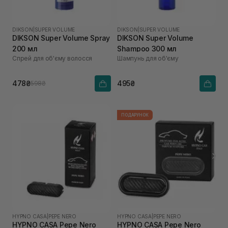
DIKSON
|
SUPER VOLUME
DIKSON
|
SUPER VOLUME
DIKSON Super Volume Spray
DIKSON Super Volume
200 мл
Shampoo 300 мл
Спрей для об'єму волосся
Шампунь для об'єму
478₴
495₴
598₴
ПОДАРУНОК
HYPNO CASA
|
PEPE NERO
HYPNO CASA
|
PEPE NERO
HYPNO CASA Pepe Nero
HYPNO CASA Pepe Nero