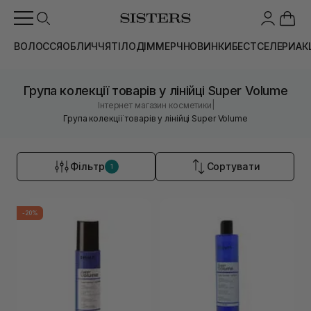
ВОЛОССЯ
ОБЛИЧЧЯ
ТІЛО
ДІМ
МЕРЧ
НОВИНКИ
БЕСТСЕЛЕРИ
АК
Група колекції товарів у лінійці Super Volume
|
Інтернет магазин косметики
Група колекції товарів у лінійці Super Volume
Фільтр
Сортувати
1
-20%