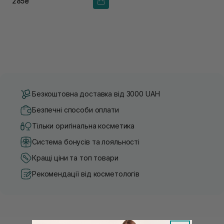
285₴
Безкоштовна доставка від 3000 UAH
Безпечні способи оплати
Тільки оригінальна косметика
Система бонусів та лояльності
Кращі ціни та топ товари
Рекомендації від косметологів