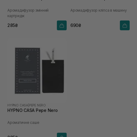
Аромадифузор змінний
Аромадифузор кліпса в машину
картридж
285₴
690₴
HYPNO CASA
|
PEPE NERO
HYPNO CASA Pepe Nero
Ароматичне саше