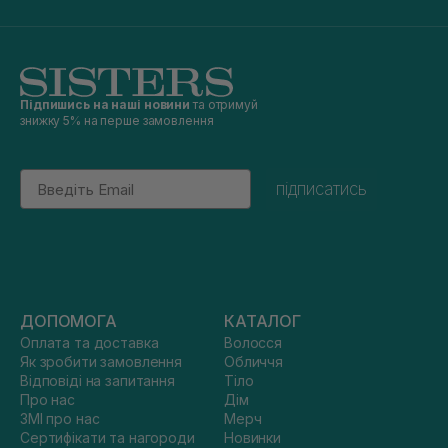
Підпишись на наші новини
та отримуй
знижку 5% на перше замовлення
Email
підписатись
ДОПОМОГА
КАТАЛОГ
Оплата та доставка
Волосся
Як зробити замовлення
Обличчя
Відповіді на запитання
Тіло
Про нас
Дім
ЗМІ про нас
Мерч
Сертифікати та нагороди
Новинки