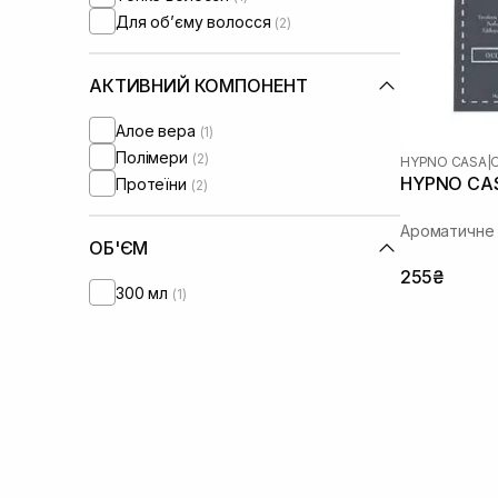
Для обʼєму волосся
(2)
АКТИВНИЙ КОМПОНЕНТ
Алое вера
(1)
Полімери
(2)
HYPNO CASA
|
HYPNO CAS
Протеїни
(2)
Ароматичне
ОБ'ЄМ
255₴
300 мл
(1)