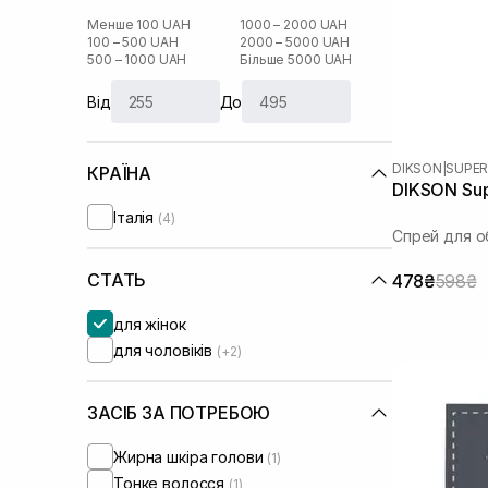
Менше 100 UAH
1000 – 2000 UAH
100 – 500 UAH
2000 – 5000 UAH
500 – 1000 UAH
Більше 5000 UAH
Від
До
DIKSON
|
SUPER
КРАЇНА
DIKSON Sup
Італія
(4)
Спрей для о
СТАТЬ
478₴
598₴
для жінок
для чоловіків
(+2)
ЗАСІБ ЗА ПОТРЕБОЮ
Жирна шкіра голови
(1)
Тонке волосся
(1)