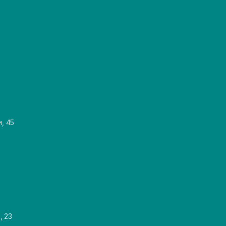
и, 45
, 23