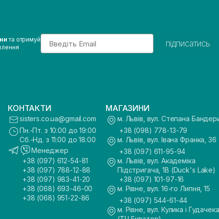
Email
ини
та отримуй
підписатись
влення
КОНТАКТИ
МАГАЗИНИ
sisters.co.ua@gmail.com
м. Львів, вул. Степана Бандер
Пн.-Пт. з 10:00 до 19:00
+38 (098) 778-13-79
Сб.-Нд. з 11:00 до 18:00
м. Львів, вул. Івана Франка, 36
Менеджер
+38 (097) 611-95-94
+38 (097) 612-54-81
м. Львів, вул. Академіка
+38 (097) 788-12-88
Підстригача, 1В (Duck's Lake)
+38 (097) 983-41-20
+38 (097) 101-97-16
+38 (068) 693-46-00
м. Рівне, вул. 16-го Липня, 15
+38 (068) 951-22-86
+38 (097) 544-61-44
м. Рівне, вул. Кулика і Гудачека
(ТЦ Екватор)