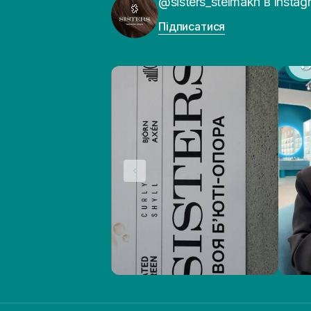
@sisters_stelmakh в Instag
Підписатися