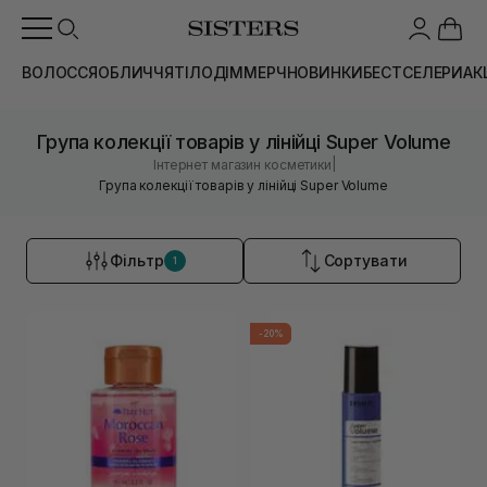
ВОЛОССЯ
ОБЛИЧЧЯ
ТІЛО
ДІМ
МЕРЧ
НОВИНКИ
БЕСТСЕЛЕРИ
АК
Група колекції товарів у лінійці Super Volume
|
Інтернет магазин косметики
Група колекції товарів у лінійці Super Volume
Фільтр
Сортувати
1
-20%