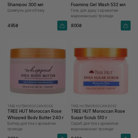
Shampoo 300 мл
Foaming Gel Wash 532 мл
Шампунь для об'єму
Гель для душу з ароматом
марокканської троянди
495₴
800₴
TREE HUT
|
MOROCCAN ROSE
TREE HUT
|
MOROCCAN ROSE
TREE HUT Moroccan Rose
TREE HUT Moroccan Rose
Whipped Body Butter 240 г
Sugar Scrub 510 г
Баттер для тіла з ароматом
Скраб для тіла з ароматом
троянди
марокканської троянди