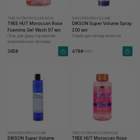
TREE HUT
|
MOROCCAN ROSE
DIKSON
|
SUPER VOLUME
TREE HUT Moroccan Rose
DIKSON Super Volume Spray
Foaming Gel Wash 97 мл
200 мл
Гель для душу з ароматом
Спрей для об'єму волосся
марокканської троянди
365₴
478₴
598₴
DIKSON
|
SUPER VOLUME
TREE HUT
|
MOROCCAN ROSE
DIKSON Super Volume
TREE HUT Moroccan Rose