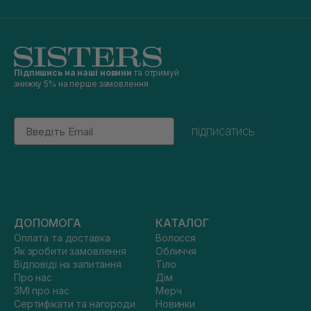
Підпишись на наші новини
та отримуй
знижку 5% на перше замовлення
Email
підписатись
ДОПОМОГА
КАТАЛОГ
Оплата та доставка
Волосся
Як зробити замовлення
Обличчя
Відповіді на запитання
Тіло
Про нас
Дім
ЗМІ про нас
Мерч
Сертифікати та нагороди
Новинки