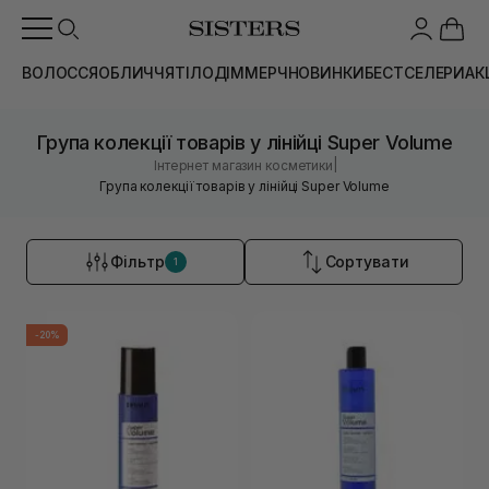
ВОЛОССЯ
ОБЛИЧЧЯ
ТІЛО
ДІМ
МЕРЧ
НОВИНКИ
БЕСТСЕЛЕРИ
АК
Група колекції товарів у лінійці Super Volume
|
Інтернет магазин косметики
Група колекції товарів у лінійці Super Volume
Фільтр
Сортувати
1
-20%