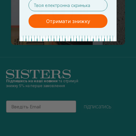
email
Отримати знижку
Підпишись на наші новини
та отримуй
знижку 5% на перше замовлення
Email
підписатись