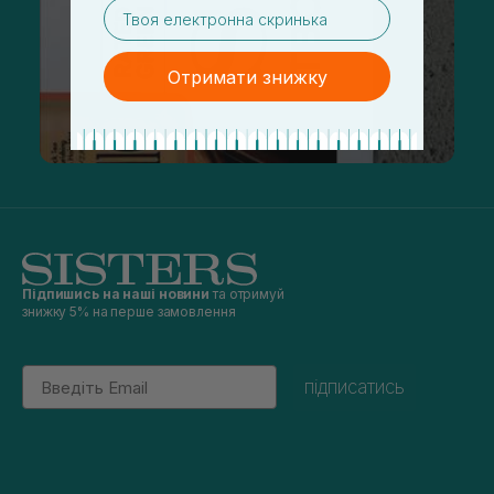
email
Отримати знижку
Підпишись на наші новини
та отримуй
знижку 5% на перше замовлення
Email
підписатись