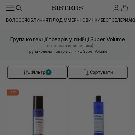
ВОЛОССЯ
ОБЛИЧЧЯ
ТІЛО
ДІМ
МЕРЧ
НОВИНКИ
БЕСТСЕЛЕРИ
АК
Група колекції товарів у лінійці Super Volume
|
Інтернет магазин косметики
Група колекції товарів у лінійці Super Volume
Фільтр
Сортувати
1
-20%