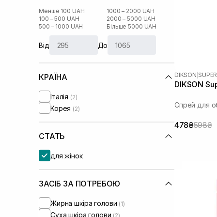
Менше 100 UAH
1000 – 2000 UAH
100 – 500 UAH
2000 – 5000 UAH
500 – 1000 UAH
Більше 5000 UAH
Від
До
DIKSON
|
SUPER
КРАЇНА
DIKSON Sup
Італія
(2)
Спрей для о
Корея
(2)
478₴
598₴
СТАТЬ
для жінок
ЗАСІБ ЗА ПОТРЕБОЮ
Жирна шкіра голови
(1)
Суха шкіра голови
(2)