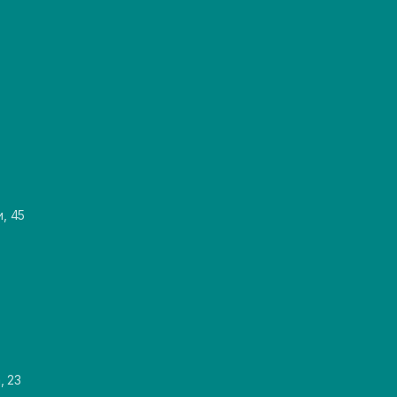
и, 45
, 23