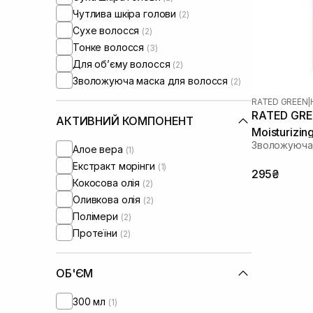
Чутлива шкіра голови
(2)
Сухе волосся
(2)
Тонке волосся
(3)
Для обʼєму волосся
(2)
Зволожуюча маска для волосся
(2)
RATED GREEN
|
RATED GREE
АКТИВНИЙ КОМПОНЕНТ
Moisturizin
Зволожуюча 
Алое вера
(1)
Екстракт морінги
(1)
295₴
Кокосова олія
(2)
Оливкова олія
(2)
Полімери
(2)
Протеїни
(2)
ОБ'ЄМ
300 мл
(1)