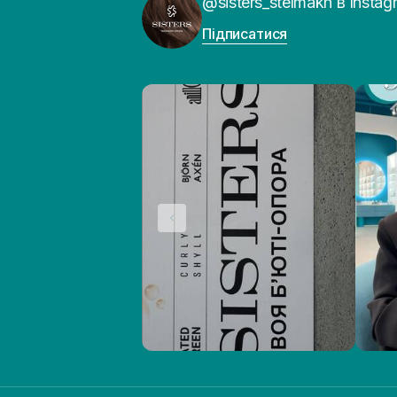
@sisters_stelmakh в Instag
Підписатися