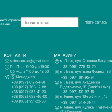
Email
ини
та отримуй
підписатись
влення
КОНТАКТИ
МАГАЗИНИ
sisters.co.ua@gmail.com
м. Львів, вул. Степана Бандер
Пн.-Пт. з 10:00 до 19:00
+38 (098) 778-13-79
Сб.-Нд. з 11:00 до 18:00
м. Львів, вул. Івана Франка, 36
Менеджер
+38 (097) 611-95-94
+38 (097) 612-54-81
м. Львів, вул. Академіка
+38 (097) 788-12-88
Підстригача, 1В (Duck's Lake)
+38 (097) 983-41-20
+38 (097) 101-97-16
+38 (068) 693-46-00
м. Рівне, вул. 16-го Липня, 15
+38 (068) 951-22-86
+38 (097) 544-61-44
м. Рівне, вул. Кулика і Гудачека
(ТЦ Екватор)