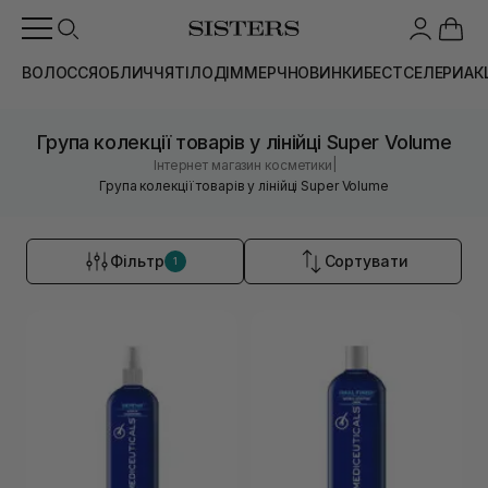
ВОЛОССЯ
ОБЛИЧЧЯ
ТІЛО
ДІМ
МЕРЧ
НОВИНКИ
БЕСТСЕЛЕРИ
АК
Група колекції товарів у лінійці Super Volume
|
Інтернет магазин косметики
Група колекції товарів у лінійці Super Volume
Фільтр
Сортувати
1