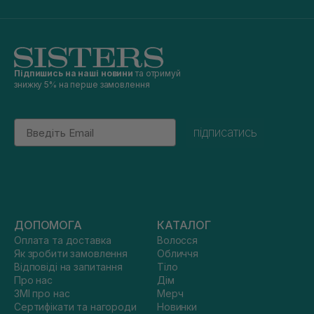
Підпишись на наші новини
та отримуй
знижку 5% на перше замовлення
Email
підписатись
ДОПОМОГА
КАТАЛОГ
Оплата та доставка
Волосся
Як зробити замовлення
Обличчя
Відповіді на запитання
Тіло
Про нас
Дім
ЗМІ про нас
Мерч
Сертифікати та нагороди
Новинки