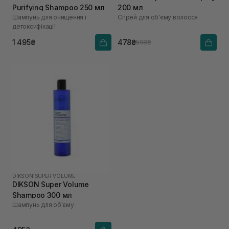
Purifying Shampoo 250 мл
200 мл
Шампунь для очищення і
Спрей для об'єму волосся
детоксифікації
1 495₴
478₴
598₴
DIKSON
|
SUPER VOLUME
DIKSON Super Volume
Shampoo 300 мл
Шампунь для об'єму