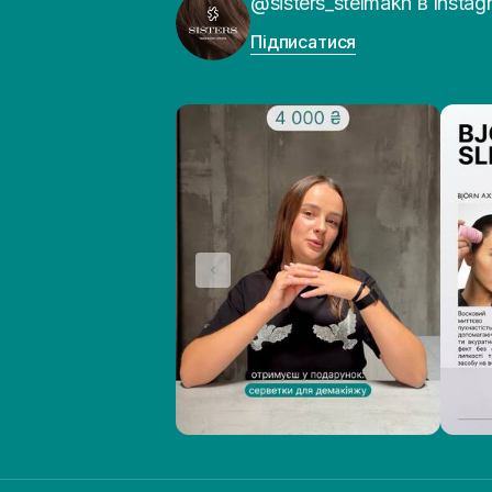
@sisters_stelmakh в Instag
Підписатися