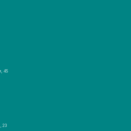
и, 45
, 23