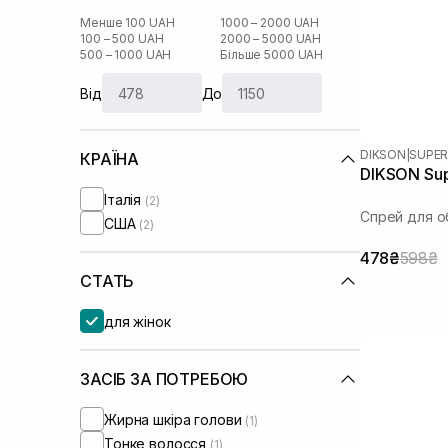
Менше 100 UAH
1000 – 2000 UAH
100 – 500 UAH
2000 – 5000 UAH
500 – 1000 UAH
Більше 5000 UAH
Від
До
DIKSON
|
SUPER
КРАЇНА
DIKSON Sup
Італія
(2)
Спрей для о
США
(2)
478₴
598₴
СТАТЬ
для жінок
ЗАСІБ ЗА ПОТРЕБОЮ
Жирна шкіра голови
(1)
Тонке волосся
(1)