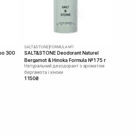
SALT&STONE
|
FORMULA №1
oo 300
SALT&STONE Deodorant Naturel
Bergamot & Hinoka Formula №1 75 г
Натуральний дезодорант з ароматом
бергамота і хіноки
1 150₴