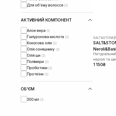
Для обʼєму волосся
(2)
АКТИВНИЙ КОМПОНЕНТ
Алое вера
(1)
Гіалуронова кислота
(2)
SALT&STONE
|
SALT&STONE
Кокосова олія
(2)
Neroli&Basi
Олія соняшнику
(2)
Натуральний
Олія ши
(2)
неролі та ш
Полімери
(2)
1 150₴
Пробіотики
(2)
Протеїни
(2)
ОБ'ЄМ
300 мл
(1)