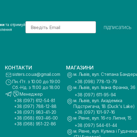
Email
ини
та отримуй
підписатись
влення
КОНТАКТИ
МАГАЗИНИ
sisters.co.ua@gmail.com
м. Львів, вул. Степана Бандер
Пн.-Пт. з 10:00 до 19:00
+38 (098) 778-13-79
Сб.-Нд. з 11:00 до 18:00
м. Львів, вул. Івана Франка, 36
Менеджер
+38 (097) 611-95-94
+38 (097) 612-54-81
м. Львів, вул. Академіка
+38 (097) 788-12-88
Підстригача, 1В (Duck's Lake)
+38 (097) 983-41-20
+38 (097) 101-97-16
+38 (068) 693-46-00
м. Рівне, вул. 16-го Липня, 15
+38 (068) 951-22-86
+38 (097) 544-61-44
м. Рівне, вул. Кулика і Гудачека
(ТЦ Екватор)