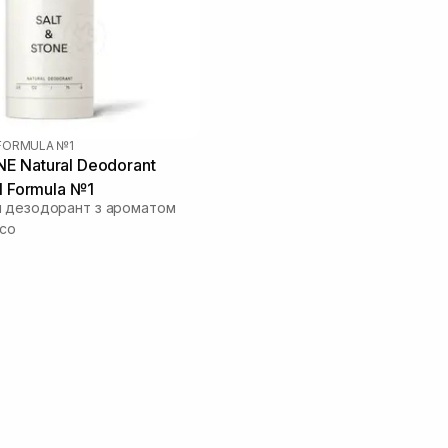
FORMULA №1
 Natural Deodorant
l Formula №1
 дезодорант з ароматом
исо