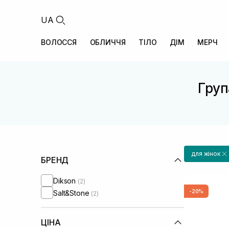
UA
ВОЛОССЯ
ОБЛИЧЧЯ
ТІЛО
ДІМ
МЕРЧ
Груп
для жінок
БРЕНД
Dikson
(2)
-20%
Salt&Stone
(2)
ЦІНА