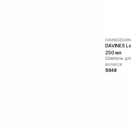
DAVINES
|
DAVIN
DAVINES L
250 мл
Шампунь для
волосся
884₴