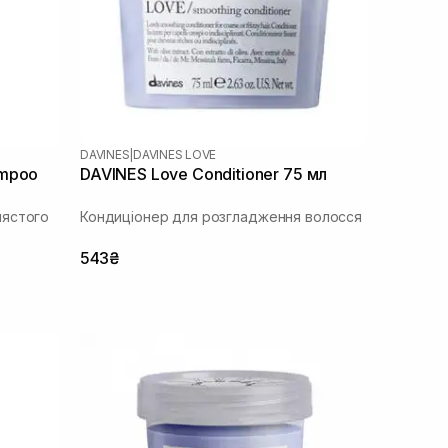
DAVINES
|
DAVINES LOVE
ampoo
DAVINES Love Conditioner 75 мл
лястого
Кондиціонер для розгладження волосся
543₴