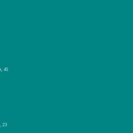
и, 45
, 23