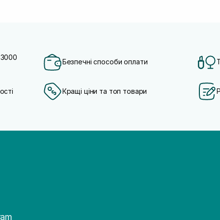
 3000
Безпечні способи оплати
ості
Кращі ціни та топ товари
ram