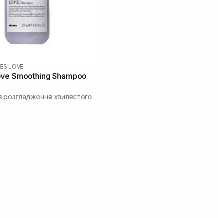
ES LOVE
ove Smoothing Shampoo
 розгладження хвилястого