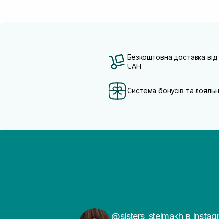
Безкоштовна доставка від
UAH
Система бонусів та лояльн
@sisters_stelmakh в Instag