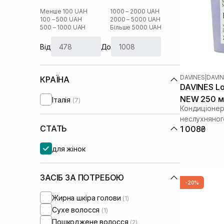
Менше 100 UAH
1000 – 2000 UAH
100 – 500 UAH
2000 – 5000 UAH
500 – 1000 UAH
Більше 5000 UAH
Від
До
DAVINES
|
DAVIN
КРАЇНА
DAVINES Lo
NEW 250 м
Італія
(7)
Кондиціонер 
неслухняног
СТАТЬ
1 008₴
для жінок
ЗАСІБ ЗА ПОТРЕБОЮ
-20%
Жирна шкіра голови
(1)
Сухе волосся
(1)
Пошкоджене волосся
(2)