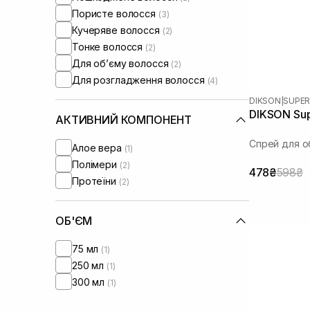
Пористе волосся
(3)
Кучеряве волосся
(2)
Тонке волосся
(2)
Для обʼєму волосся
(2)
Для розгладження волосся
(4)
DIKSON
|
SUPER
DIKSON Sup
АКТИВНИЙ КОМПОНЕНТ
Спрей для о
Алое вера
(1)
Полімери
(2)
478₴
598₴
Протеїни
(2)
ОБ'ЄМ
75 мл
(1)
250 мл
(1)
300 мл
(1)