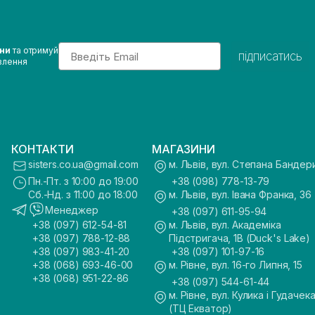
Email
ини
та отримуй
підписатись
влення
КОНТАКТИ
МАГАЗИНИ
sisters.co.ua@gmail.com
м. Львів, вул. Степана Бандер
Пн.-Пт. з 10:00 до 19:00
+38 (098) 778-13-79
Сб.-Нд. з 11:00 до 18:00
м. Львів, вул. Івана Франка, 36
Менеджер
+38 (097) 611-95-94
+38 (097) 612-54-81
м. Львів, вул. Академіка
+38 (097) 788-12-88
Підстригача, 1В (Duck's Lake)
+38 (097) 983-41-20
+38 (097) 101-97-16
+38 (068) 693-46-00
м. Рівне, вул. 16-го Липня, 15
+38 (068) 951-22-86
+38 (097) 544-61-44
м. Рівне, вул. Кулика і Гудачека
(ТЦ Екватор)