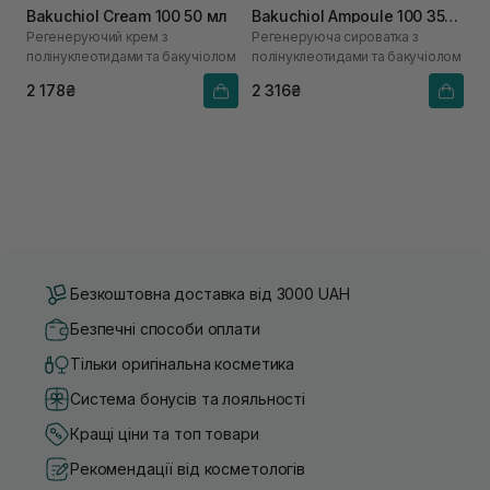
Bakuchiol Cream 100 50 мл
Bakuchiol Ampoule 100 35
Регенеруючий крем з
Регенеруюча сироватка з
мл
полінуклеотидами та бакучіолом
полінуклеотидами та бакучіолом
2 178₴
2 316₴
Безкоштовна доставка від 3000 UAH
Безпечні способи оплати
Тільки оригінальна косметика
Система бонусів та лояльності
Кращі ціни та топ товари
Рекомендації від косметологів