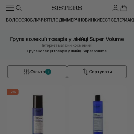
ВОЛОССЯ
ОБЛИЧЧЯ
ТІЛО
ДІМ
МЕРЧ
НОВИНКИ
БЕСТСЕЛЕРИ
АК
Група колекції товарів у лінійці Super Volume
|
Інтернет магазин косметики
Група колекції товарів у лінійці Super Volume
Фільтр
Сортувати
1
-20%