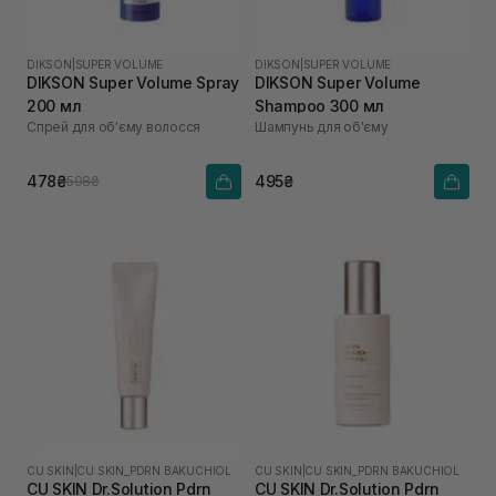
DIKSON
|
SUPER VOLUME
DIKSON
|
SUPER VOLUME
DIKSON Super Volume Spray
DIKSON Super Volume
200 мл
Shampoo 300 мл
Спрей для об'єму волосся
Шампунь для об'єму
478₴
495₴
598₴
CU SKIN
|
CU SKIN_PDRN BAKUCHIOL
CU SKIN
|
CU SKIN_PDRN BAKUCHIOL
CU SKIN Dr.Solution Pdrn
CU SKIN Dr.Solution Pdrn