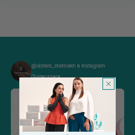
@sisters_stelmakh в Instagram
Підписатися