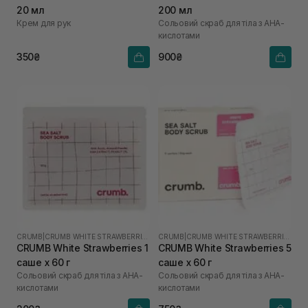
20 мл
200 мл
Крем для рук
Сольовий скраб для тіла з AHA-
кислотами
350₴
900₴
CRUMB
|
CRUMB WHITE STRAWBERRIES
CRUMB
|
CRUMB WHITE STRAWBERRIES
CRUMB White Strawberries 1
CRUMB White Strawberries 5
саше х 60 г
саше х 60 г
Сольовий скраб для тіла з AHA-
Сольовий скраб для тіла з AHA-
кислотами
кислотами