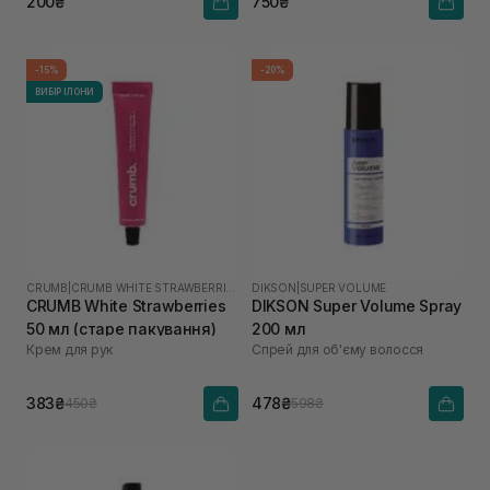
200₴
750₴
-15%
-20%
ВИБІР ІЛОНИ
CRUMB
|
CRUMB WHITE STRAWBERRIES
DIKSON
|
SUPER VOLUME
CRUMB White Strawberries
DIKSON Super Volume Spray
50 мл (старе пакування)
200 мл
Крем для рук
Спрей для об'єму волосся
383₴
478₴
450₴
598₴