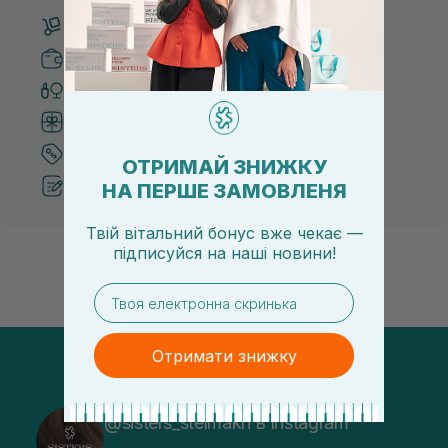
Безкоштовна доставка від 3000 UAH
Безпечні способи оплати
Тільки оригінальна косметика
Система бонусів та лояльності
Кращі ціни та топ товари
ОТРИМАЙ ЗНИЖКУ
Рекомендації від косметологів
НА ПЕРШЕ ЗАМОВЛЕНЯ
Твій вітальний бонус вже чекає —
підписуйся
на
наші новини!
email
Отримати знижку
@sisters_stelmakh в Instagram