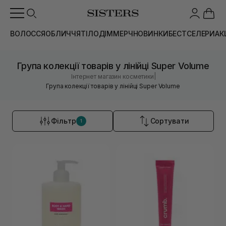
ВОЛОССЯ
ОБЛИЧЧЯ
ТІЛО
ДІМ
МЕРЧ
НОВИНКИ
БЕСТСЕЛЕРИ
АК
Група колекції товарів у лінійці Super Volume
|
Інтернет магазин косметики
Група колекції товарів у лінійці Super Volume
Фільтр
Сортувати
1