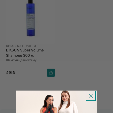
DIKSON
|
SUPER VOLUME
DIKSON Super Volume
Shampoo 300 мл
Шампунь для об'єму
495₴