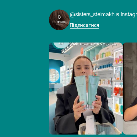
@sisters_stelmakh в Instag
Підписатися