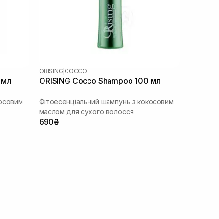
ORISING
|
COCCO
 мл
ORISING Cocco Shampoo 100 мл
косовим
Фітоесенціальний шампунь з кокосовим
маслом для сухого волосся
690₴