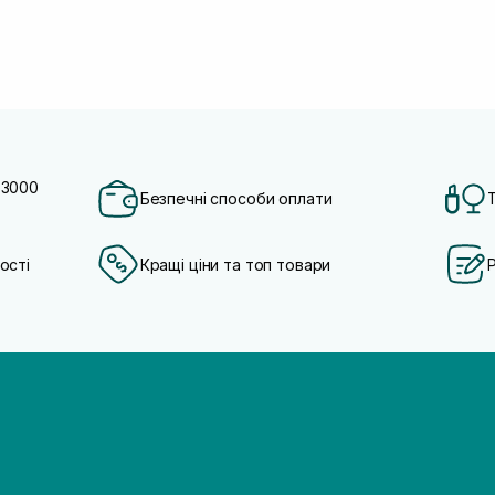
 3000
Безпечні способи оплати
ості
Кращі ціни та топ товари