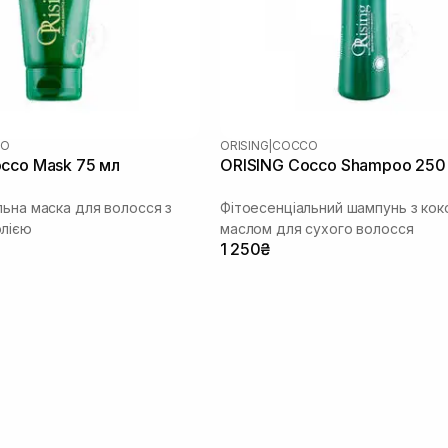
CO
ORISING
|
COCCO
cco Mask 75 мл
ORISING Cocco Shampoo 250
льна маска для волосся з
Фітоесенціальний шампунь з ко
лією
маслом для сухого волосся
1 250₴