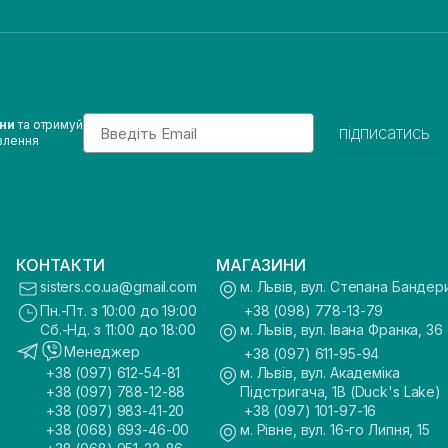
Email
ини
та отримуй
підписатись
влення
КОНТАКТИ
МАГАЗИНИ
sisters.co.ua@gmail.com
м. Львів, вул. Степана Бандер
Пн.-Пт. з 10:00 до 19:00
+38 (098) 778-13-79
Сб.-Нд. з 11:00 до 18:00
м. Львів, вул. Івана Франка, 36
Менеджер
+38 (097) 611-95-94
+38 (097) 612-54-81
м. Львів, вул. Академіка
+38 (097) 788-12-88
Підстригача, 1В (Duck's Lake)
+38 (097) 983-41-20
+38 (097) 101-97-16
+38 (068) 693-46-00
м. Рівне, вул. 16-го Липня, 15