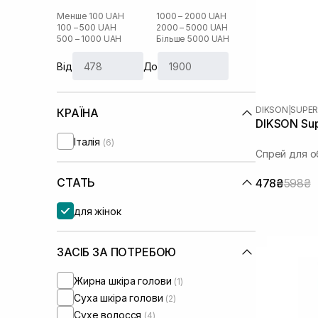
Менше 100 UAH
1000 – 2000 UAH
100 – 500 UAH
2000 – 5000 UAH
500 – 1000 UAH
Більше 5000 UAH
Від
До
DIKSON
|
SUPER
КРАЇНА
DIKSON Sup
Італія
(6)
Спрей для о
СТАТЬ
478₴
598₴
для жінок
ЗАСІБ ЗА ПОТРЕБОЮ
Жирна шкіра голови
(1)
Суха шкіра голови
(2)
Сухе волосся
(4)