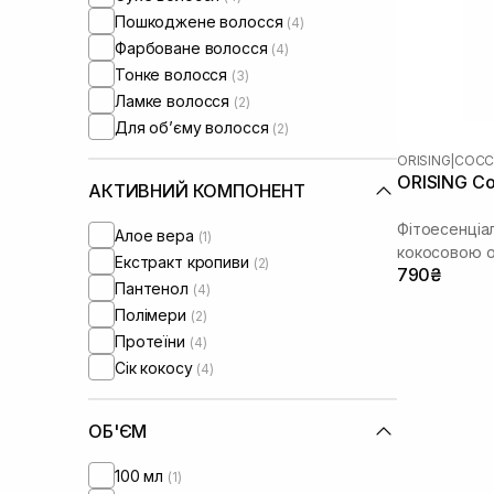
Пошкоджене волосся
(4)
Фарбоване волосся
(4)
Тонке волосся
(3)
Ламке волосся
(2)
Для обʼєму волосся
(2)
ORISING
|
COC
ORISING Co
АКТИВНИЙ КОМПОНЕНТ
Фітоесенціа
Алое вера
(1)
кокосовою о
Екстракт кропиви
(2)
790₴
Пантенол
(4)
Полімери
(2)
Протеїни
(4)
Сік кокосу
(4)
ОБ'ЄМ
100 мл
(1)