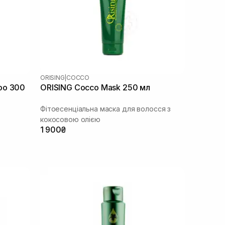
ORISING
|
COCCO
oo 300
ORISING Cocco Mask 250 мл
Фітоесенціальна маска для волосся з
кокосовою олією
1 900₴