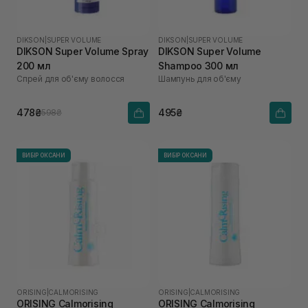
DIKSON
|
SUPER VOLUME
DIKSON
|
SUPER VOLUME
DIKSON Super Volume Spray
DIKSON Super Volume
200 мл
Shampoo 300 мл
Спрей для об'єму волосся
Шампунь для об'єму
478₴
495₴
598₴
ВИБІР ОКСАНИ
ВИБІР ОКСАНИ
ORISING
|
CALMORISING
ORISING
|
CALMORISING
ORISING Calmorising
ORISING Calmorising