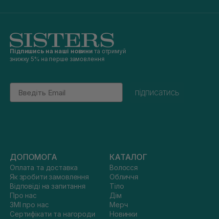
Підпишись на наші новини
та отримуй
знижку 5% на перше замовлення
Email
підписатись
ДОПОМОГА
КАТАЛОГ
Оплата та доставка
Волосся
Як зробити замовлення
Обличчя
Відповіді на запитання
Тіло
Про нас
Дім
ЗМІ про нас
Мерч
Сертифікати та нагороди
Новинки