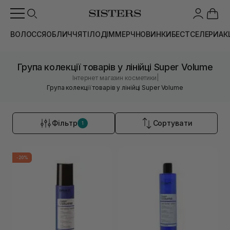
ВОЛОССЯ
ОБЛИЧЧЯ
ТІЛО
ДІМ
МЕРЧ
НОВИНКИ
БЕСТСЕЛЕРИ
АК
Група колекції товарів у лінійці Super Volume
|
Інтернет магазин косметики
Група колекції товарів у лінійці Super Volume
Фільтр
Сортувати
1
-20%