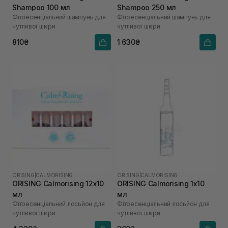
Shampoo 100 мл
Shampoo 250 мл
Фітоесенціальний шампунь для
Фітоесенціальний шампунь для
чутливої шкіри
чутливої шкіри
810₴
1 630₴
ORISING
|
CALMORISING
ORISING
|
CALMORISING
ORISING Calmorising 12х10
ORISING Calmorising 1х10
мл
мл
Фітоесенціальний лосьйон для
Фітоесенціальний лосьйон для
чутливої шкіри
чутливої шкіри