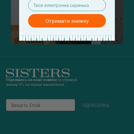
email
Отримати знижку
Підпишись на наші новини
та отримуй
знижку 5% на перше замовлення
Email
підписатись