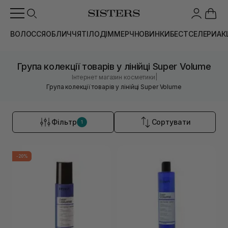
ВОЛОССЯ
ОБЛИЧЧЯ
ТІЛО
ДІМ
МЕРЧ
НОВИНКИ
БЕСТСЕЛЕРИ
АК
Група колекції товарів у лінійці Super Volume
|
Інтернет магазин косметики
Група колекції товарів у лінійці Super Volume
Фільтр
Сортувати
1
-20%