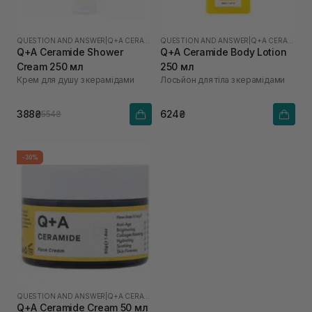
QUESTION AND ANSWER
|
Q+A CERAMIDE
QUESTION AND ANSWER
|
Q+A CERAMIDE
Q+A Ceramide Shower
Q+A Ceramide Body Lotion
Cream 250 мл
250 мл
Крем для душу з керамідами
Лосьйон для тіла з керамідами
388₴
624₴
554₴
-30%
QUESTION AND ANSWER
|
Q+A CERAMIDE
Q+A Ceramide Cream 50 мл