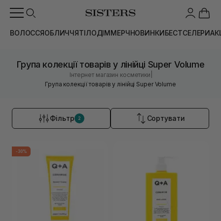
ВОЛОССЯ
ОБЛИЧЧЯ
ТІЛО
ДІМ
МЕРЧ
НОВИНКИ
БЕСТСЕЛЕРИ
АК
Група колекції товарів у лінійці Super Volume
|
Інтернет магазин косметики
Група колекції товарів у лінійці Super Volume
Фільтр
Сортувати
2
-30%