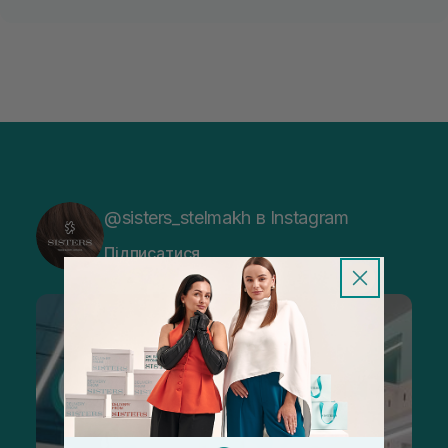
@sisters_stelmakh в Instagram
Підписатися