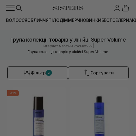
ВОЛОССЯ
ОБЛИЧЧЯ
ТІЛО
ДІМ
МЕРЧ
НОВИНКИ
БЕСТСЕЛЕРИ
АК
Група колекції товарів у лінійці Super Volume
|
Інтернет магазин косметики
Група колекції товарів у лінійці Super Volume
Фільтр
Сортувати
2
-20%