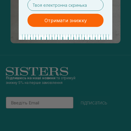
email
Отримати знижку
Підпишись на наші новини
та отримуй
знижку 5% на перше замовлення
Email
підписатись