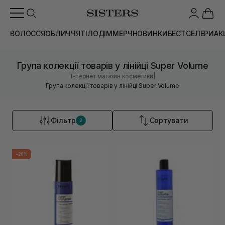
ВОЛОССЯ
ОБЛИЧЧЯ
ТІЛО
ДІМ
МЕРЧ
НОВИНКИ
БЕСТСЕЛЕРИ
АК
Група колекції товарів у лінійці Super Volume
|
Інтернет магазин косметики
Група колекції товарів у лінійці Super Volume
Фільтр
Сортувати
2
-20%