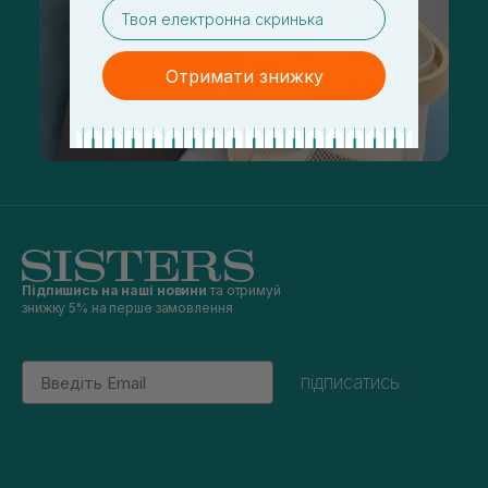
email
Отримати знижку
Підпишись на наші новини
та отримуй
знижку 5% на перше замовлення
Email
підписатись