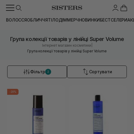
ВОЛОССЯ
ОБЛИЧЧЯ
ТІЛО
ДІМ
МЕРЧ
НОВИНКИ
БЕСТСЕЛЕРИ
АК
Група колекції товарів у лінійці Super Volume
|
Інтернет магазин косметики
Група колекції товарів у лінійці Super Volume
Фільтр
Сортувати
2
-20%