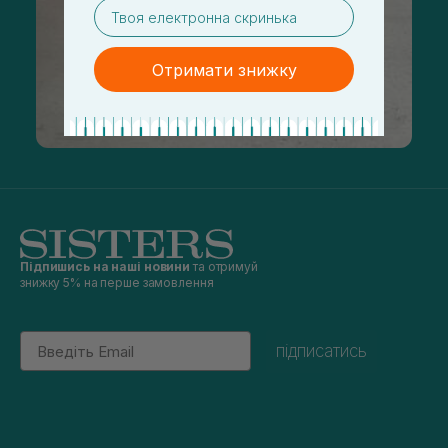
email
Отримати знижку
Підпишись на наші новини
та отримуй
знижку 5% на перше замовлення
Email
підписатись