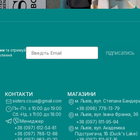
Email
ини
та отримуй
підписатись
влення
КОНТАКТИ
МАГАЗИНИ
sisters.co.ua@gmail.com
м. Львів, вул. Степана Бандер
Пн.-Пт. з 10:00 до 19:00
+38 (098) 778-13-79
Сб.-Нд. з 11:00 до 18:00
м. Львів, вул. Івана Франка, 36
Менеджер
+38 (097) 611-95-94
+38 (097) 612-54-81
м. Львів, вул. Академіка
+38 (097) 788-12-88
Підстригача, 1В (Duck's Lake)
+38 (097) 983-41-20
+38 (097) 101-97-16