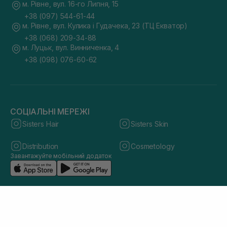
м. Рівне, вул. 16-го Липня, 15
+38 (097) 544-61-44
м. Рівне, вул. Кулика і Гудачека, 23 (ТЦ Екватор)
+38 (068) 209-34-88
м. Луцьк, вул. Винниченка, 4
+38 (098) 076-60-62
СОЦІАЛЬНІ МЕРЕЖІ
Sisters Hair
Sisters Skin
Distribution
Cosmetology
Завантажуйте мобільний додаток
© 2026 sisters.co.ua. Всі права захищено