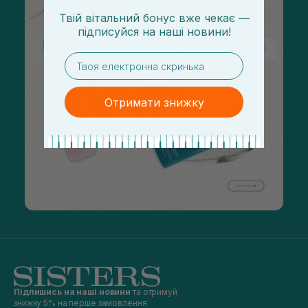
Твій вітальний бонус вже чекає —
підписуйся
на
наші новини!
email
Отримати знижку
Підпишись на наші новини
та отримуй
знижку 5% на перше замовлення