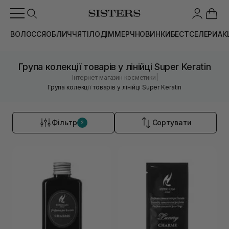
ВОЛОССЯ
ОБЛИЧЧЯ
ТІЛО
ДІМ
МЕРЧ
НОВИНКИ
БЕСТСЕЛЕРИ
АК
Група колекції товарів у лінійці Super Keratin
|
Інтернет магазин косметики
Група колекції товарів у лінійці Super Keratin
Фільтр
Сортувати
2