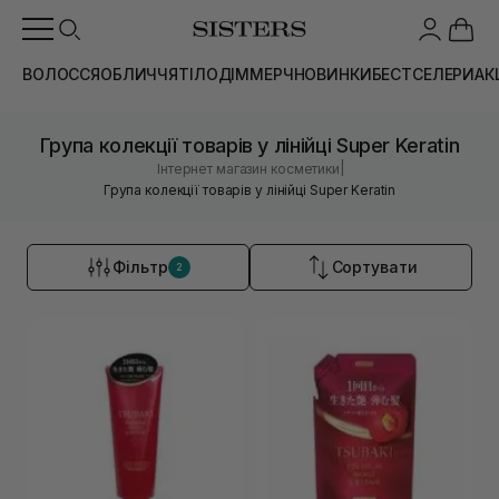
ВОЛОССЯ
ОБЛИЧЧЯ
ТІЛО
ДІМ
МЕРЧ
НОВИНКИ
БЕСТСЕЛЕРИ
АК
Група колекції товарів у лінійці Super Keratin
|
Інтернет магазин косметики
Група колекції товарів у лінійці Super Keratin
Фільтр
Сортувати
2