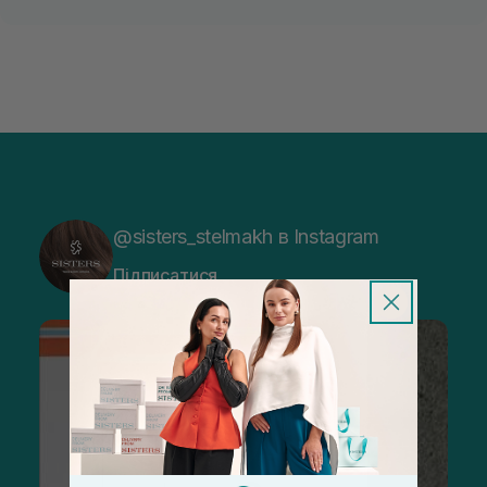
@sisters_stelmakh в Instagram
Підписатися