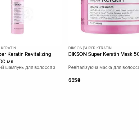
 KERATIN
DIKSON
|
SUPER KERATIN
r Keratin Revitalizing
DIKSON Super Keratin Mask 5
00 мл
й шампунь для волосся з
Ревіталізуюча маска для волосс
665₴