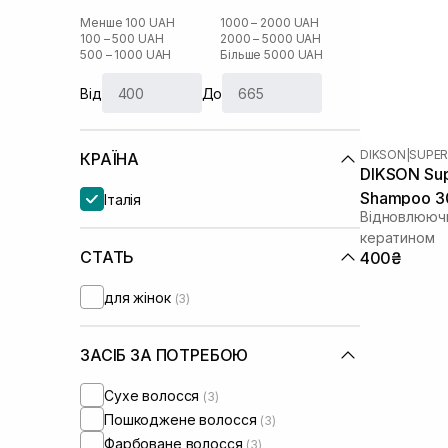
Менше 100 UAH
1000 – 2000 UAH
100 – 500 UAH
2000 – 5000 UAH
500 – 1000 UAH
Більше 5000 UAH
Від
До
DIKSON
|
SUPER
КРАЇНА
DIKSON Supe
Shampoo 3
Італія
Відновлюючи
кератином
СТАТЬ
400₴
для жінок
(3)
ЗАСІБ ЗА ПОТРЕБОЮ
Сухе волосся
(3)
Пошкоджене волосся
(3)
Фарбоване волосся
(3)