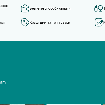
 3000
Безпечні способи оплати
ості
Кращі ціни та топ товари
ram