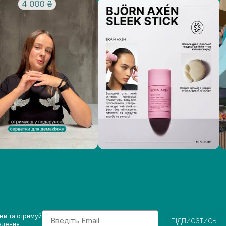
Email
ини
та отримуй
підписатись
влення