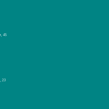
и, 45
, 23