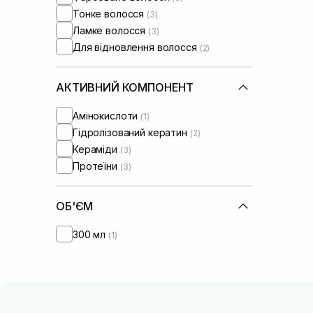
Тонке волосся
(3)
Ламке волосся
(3)
Для відновлення волосся
(2)
АКТИВНИЙ КОМПОНЕНТ
Амінокислоти
(1)
Гідролізований кератин
(2)
Кераміди
(3)
Протеїни
(3)
ОБ'ЄМ
300 мл
(1)