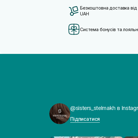
Безкоштовна доставка від
UAH
Система бонусів та лояльн
@sisters_stelmakh в Instag
Підписатися