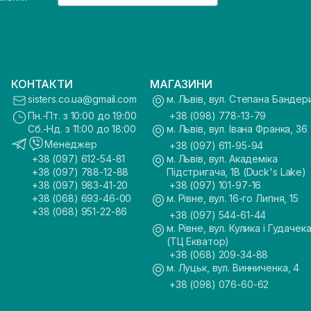
КОНТАКТИ
МАГАЗИНИ
sisters.co.ua@gmail.com
м. Львів, вул. Степана Бандер
Пн.-Пт. з 10:00 до 19:00
+38 (098) 778-13-79
Сб.-Нд. з 11:00 до 18:00
м. Львів, вул. Івана Франка, 36
Менеджер
+38 (097) 611-95-94
+38 (097) 612-54-81
м. Львів, вул. Академіка
+38 (097) 788-12-88
Підстригача, 1В (Duck's Lake)
+38 (097) 983-41-20
+38 (097) 101-97-16
+38 (068) 693-46-00
м. Рівне, вул. 16-го Липня, 15
+38 (068) 951-22-86
+38 (097) 544-61-44
м. Рівне, вул. Кулика і Гудачека
(ТЦ Екватор)
+38 (068) 209-34-88
м. Луцьк, вул. Винниченка, 4
+38 (098) 076-60-62