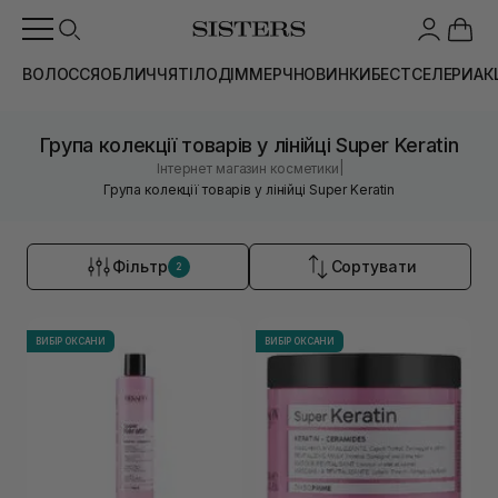
ВОЛОССЯ
ОБЛИЧЧЯ
ТІЛО
ДІМ
МЕРЧ
НОВИНКИ
БЕСТСЕЛЕРИ
АК
Група колекції товарів у лінійці Super Keratin
|
Інтернет магазин косметики
Група колекції товарів у лінійці Super Keratin
Фільтр
Сортувати
2
ВИБІР ОКСАНИ
ВИБІР ОКСАНИ