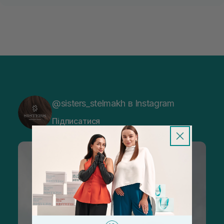
@sisters_stelmakh в Instagram
Підписатися