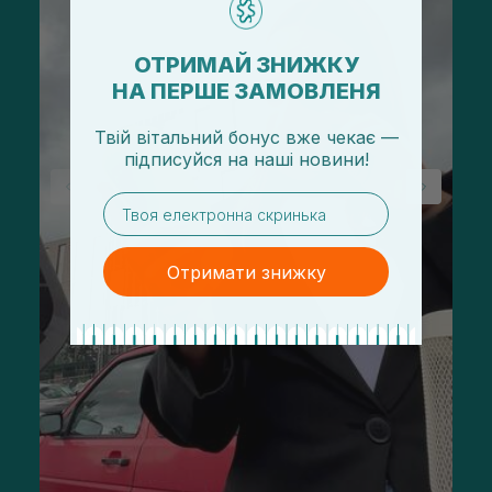
ОТРИМАЙ ЗНИЖКУ
НА ПЕРШЕ ЗАМОВЛЕНЯ
Твій вітальний бонус вже чекає —
підписуйся
на
наші новини!
email
Отримати знижку