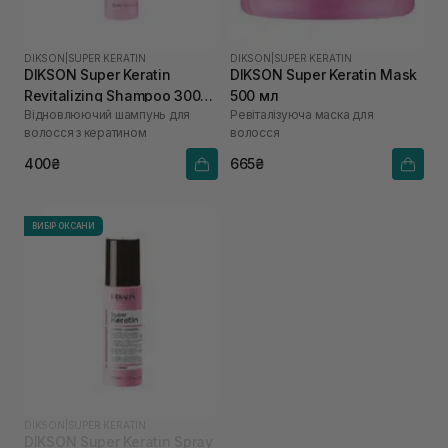
DIKSON
|
SUPER KERATIN
DIKSON
|
SUPER KERATIN
DIKSON Super Keratin
DIKSON Super Keratin Mask
Revitalizing Shampoo 300
500 мл
Відновлюючий шампунь для
Ревіталізуюча маска для
мл
волосся з кератином
волосся
400₴
665₴
ВИБІР ОКСАНИ
DIKSON
|
SUPER KERATIN
DIKSON Super Keratin Spray