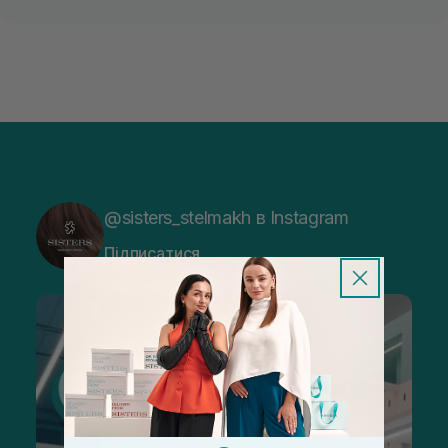
@sisters_stelmakh в Instagram
Підписатися