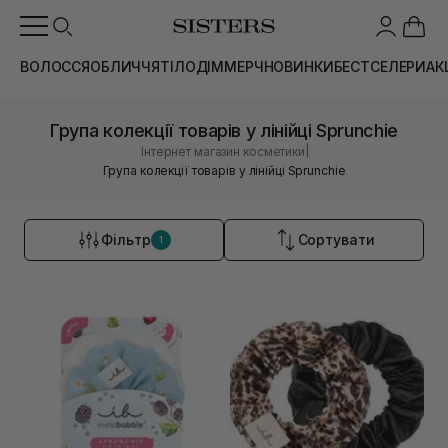
ВОЛОССЯ
ОБЛИЧЧЯ
ТІЛО
ДІМ
МЕРЧ
НОВИНКИ
БЕСТСЕЛЕРИ
АК
Група колекції товарів у лінійці Sprunchie
|
Інтернет магазин косметики
Група колекції товарів у лінійці Sprunchie
Фільтр
Сортувати
1