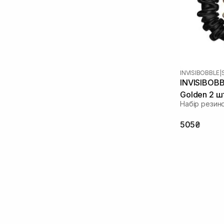
INVISIBOBBLE
|
INVISIBOBB
Golden 2 ш
Набір резин
505₴