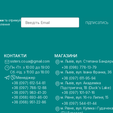
Email
ини
та отримуй
підписатись
влення
КОНТАКТИ
МАГАЗИНИ
sisters.co.ua@gmail.com
м. Львів, вул. Степана Бандер
Пн.-Пт. з 10:00 до 19:00
+38 (098) 778-13-79
Сб.-Нд. з 11:00 до 18:00
м. Львів, вул. Івана Франка, 36
Менеджер
+38 (097) 611-95-94
+38 (097) 612-54-81
м. Львів, вул. Академіка
+38 (097) 788-12-88
Підстригача, 1В (Duck's Lake)
+38 (097) 983-41-20
+38 (097) 101-97-16
+38 (068) 693-46-00
м. Рівне, вул. 16-го Липня, 15
+38 (068) 951-22-86
+38 (097) 544-61-44
м. Рівне, вул. Кулика і Гудачека
(ТЦ Екватор)