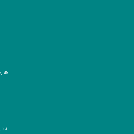
и, 45
, 23