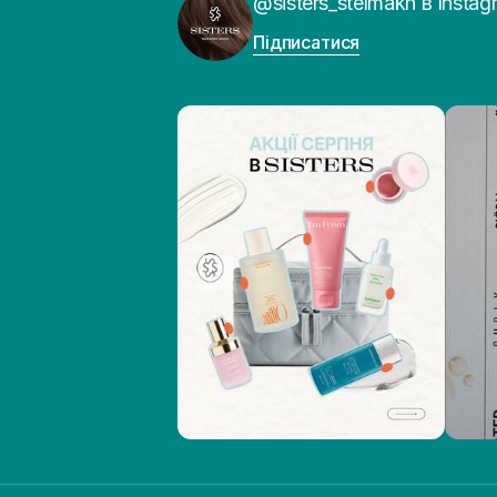
@sisters_stelmakh в Instag
Підписатися