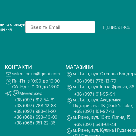
Email
ини
та отримуй
підписатись
влення
КОНТАКТИ
МАГАЗИНИ
sisters.co.ua@gmail.com
м. Львів, вул. Степана Бандер
Пн.-Пт. з 10:00 до 19:00
+38 (098) 778-13-79
Сб.-Нд. з 11:00 до 18:00
м. Львів, вул. Івана Франка, 36
Менеджер
+38 (097) 611-95-94
+38 (097) 612-54-81
м. Львів, вул. Академіка
+38 (097) 788-12-88
Підстригача, 1В (Duck's Lake)
+38 (097) 983-41-20
+38 (097) 101-97-16
+38 (068) 693-46-00
м. Рівне, вул. 16-го Липня, 15
+38 (068) 951-22-86
+38 (097) 544-61-44
м. Рівне, вул. Кулика і Гудачека
(ТЦ Екватор)