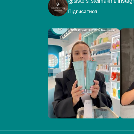
@sisters_stelmakh в Instag
Підписатися