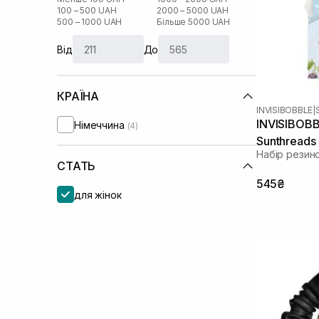
100 – 500 UAH
2000 – 5000 UAH
500 – 1000 UAH
Більше 5000 UAH
Від
До
КРАЇНА
INVISIBOBBLE
|
INVISIBOBB
Німеччина
(4)
Sunthreads
Набір резин
СТАТЬ
545₴
для жінок