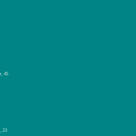
и, 45
, 23