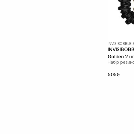
INVISIBOBBLE
|
INVISIBOBB
Golden 2 ш
Набір резин
505₴