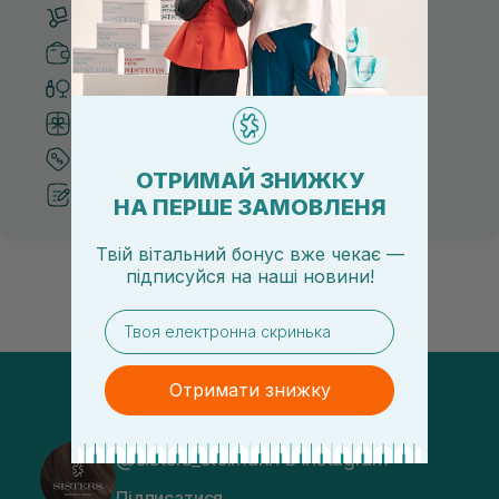
Безкоштовна доставка від 3000 UAH
Безпечні способи оплати
Тільки оригінальна косметика
Система бонусів та лояльності
Кращі ціни та топ товари
ОТРИМАЙ ЗНИЖКУ
Рекомендації від косметологів
НА ПЕРШЕ ЗАМОВЛЕНЯ
Твій вітальний бонус вже чекає —
підписуйся
на
наші новини!
email
Отримати знижку
@sisters_stelmakh в Instagram
Підписатися