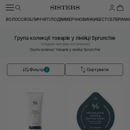
ВОЛОССЯ
ОБЛИЧЧЯ
ТІЛО
ДІМ
МЕРЧ
НОВИНКИ
БЕСТСЕЛЕРИ
АК
Група колекції товарів у лінійці Sprunchie
|
Інтернет магазин косметики
Група колекції товарів у лінійці Sprunchie
Фільтр
Сортувати
2