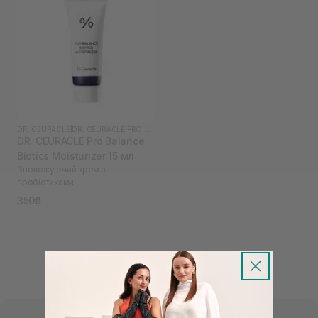
DR. CEURACLE
|
DR. CEURACLE PRO BALANCE
DR. CEURACLE Pro Balance
Biotics Moisturizer 15 мл
Зволожуючий крем з
пробіотиками
350₴