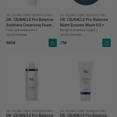
DR. CEURACLE
|
DR. CEURACLE PRO BALANCE
DR. CEURACLE
|
DR. CEURACLE PRO BALANCE
DR. CEURACLE Pro Balance
DR. CEURACLE Pro-Balance
Soothing Cleansing Foam
Night Enzyme Wash 0.5 г
Гель для вмивання з
Вечірня ензимна пудра з
150 мл
пробіотиками
пробіотиками
980₴
75₴
DR. CEURACLE
|
DR. CEURACLE PRO BALANCE
DR. CEURACLE
|
DR. CEURACLE PRO BALANCE
DR. CEURACLE Pro Balance
DR. CEURACLE Pro Balance