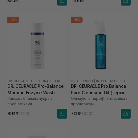
350₴
1 310₴
-32%
-35%
DR. CEURACLE
|
DR. CEURACLE PRO BALANCE
DR. CEURACLE
|
DR. CEURACLE PRO BALANCE
DR. CEURACLE Pro-Balance
DR. CEURACLE Pro Balance
Morning Enzyme Wash
Pure Cleansing Oil (термін
Ранкова ензимна пудра з
Очищуюча гідрофільна олійка з
(термін до 01.27р.) 50 г
до 01.27р.) 155 мл
пробіотиками
пробіотиками
893₴
709₴
1 310₴
1 090₴