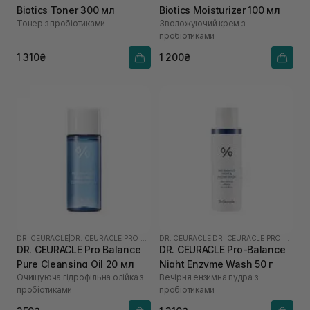
Biotics Toner 300 мл
Biotics Moisturizer 100 мл
Тонер з пробіотиками
Зволожуючий крем з
пробіотиками
1 310₴
1 200₴
DR. CEURACLE
|
DR. CEURACLE PRO BALANCE
DR. CEURACLE
|
DR. CEURACLE PRO BALANCE
DR. CEURACLE Pro Balance
DR. CEURACLE Pro-Balance
Pure Cleansing Oil 20 мл
Night Enzyme Wash 50 г
Очищуюча гідрофільна олійка з
Вечірня ензимна пудра з
пробіотиками
пробіотиками