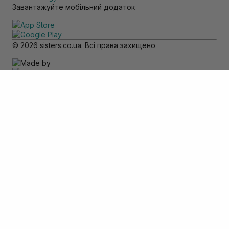
Завантажуйте мобільний додаток
© 2026 sisters.co.ua. Всі права захищено
Зверніть увагу
Товар доступний тільки для самовивозу
Додати в кошик
Скасувати
Вхід
Телефон
*
Пароль
*