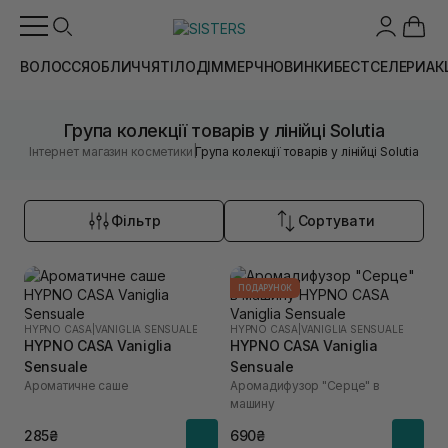
ВОЛОССЯ
ОБЛИЧЧЯ
ТІЛО
ДІМ
МЕРЧ
НОВИНКИ
БЕСТСЕЛЕРИ
АК
Група колекції товарів у лінійці Solutia
|
Інтернет магазин косметики
Група колекції товарів у лінійці Solutia
Фільтр
Сортувати
ПОДАРУНОК
HYPNO CASA
|
VANIGLIA SENSUALE
HYPNO CASA
|
VANIGLIA SENSUALE
HYPNO CASA Vaniglia
HYPNO CASA Vaniglia
Sensuale
Sensuale
Ароматичне саше
Аромадифузор "Серце" в
машину
285₴
690₴