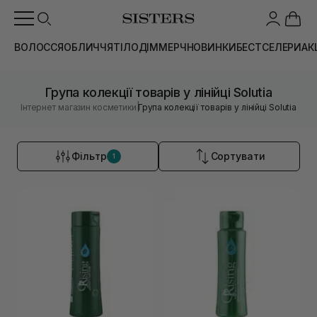
ВОЛОССЯ
ОБЛИЧЧЯ
ТІЛО
ДІМ
МЕРЧ
НОВИНКИ
БЕСТСЕЛЕРИ
АК
Група колекції товарів у лінійці Solutia
|
Інтернет магазин косметики
Група колекції товарів у лінійці Solutia
Фільтр
Сортувати
1