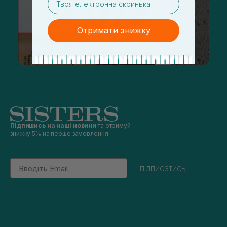
Отримати знижку
Підпишись на наші новини
та отримуй
знижку 5% на перше замовлення
Email
підписатись