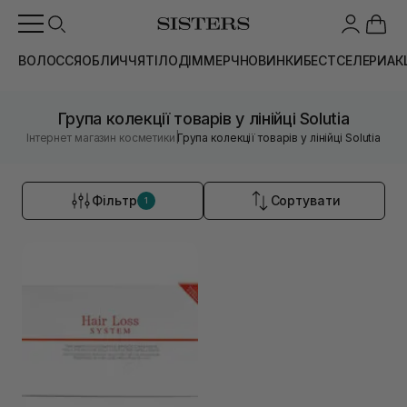
ВОЛОССЯ
ОБЛИЧЧЯ
ТІЛО
ДІМ
МЕРЧ
НОВИНКИ
БЕСТСЕЛЕРИ
АК
Група колекції товарів у лінійці Solutia
|
Інтернет магазин косметики
Група колекції товарів у лінійці Solutia
Фільтр
Сортувати
1