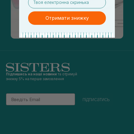
Отримати знижку
Підпишись на наші новини
та отримуй
знижку 5% на перше замовлення
Email
підписатись