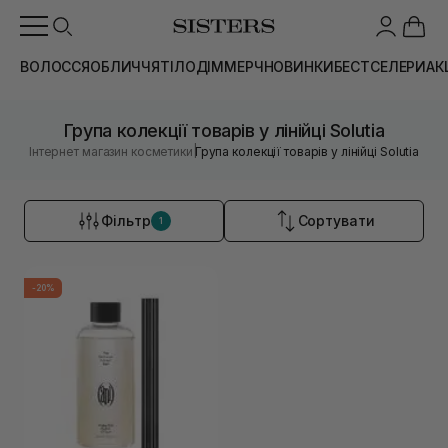
ВОЛОССЯ
ОБЛИЧЧЯ
ТІЛО
ДІМ
МЕРЧ
НОВИНКИ
БЕСТСЕЛЕРИ
АК
Група колекції товарів у лінійці Solutia
|
Інтернет магазин косметики
Група колекції товарів у лінійці Solutia
Фільтр
Сортувати
1
-20%