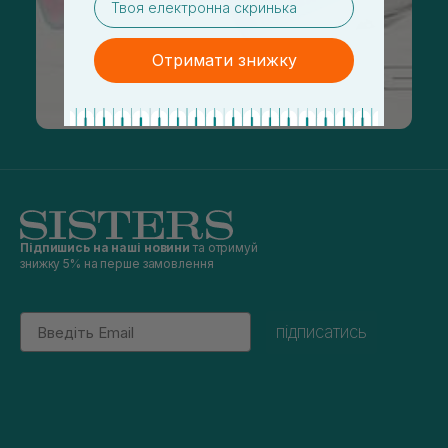
Отримати знижку
Підпишись на наші новини
та отримуй
знижку 5% на перше замовлення
Email
підписатись