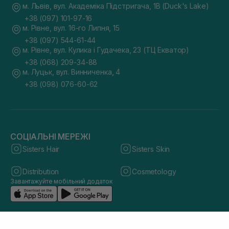
м. Львів, вул. Академіка Підстригача, 1В (Duck's Lake)
+38 (097) 101-97-16
м. Рівне, вул. 16-го Липня, 15
+38 (097) 544-61-44
м. Рівне, вул. Кулика і Гудачека, 23 (ТЦ Екватор)
+38 (068) 209-34-88
м. Луцьк, вул. Винниченка, 4
+38 (098) 076-60-62
СОЦІАЛЬНІ МЕРЕЖІ
Sisters Hair
Sisters Skin
Distribution
Cosmetology
Завантажуйте мобільний додаток