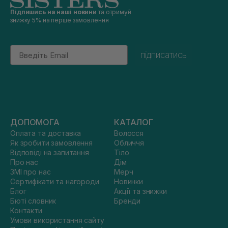
Підпишись на наші новини
та отримуй
знижку 5% на перше замовлення
Email
підписатись
ДОПОМОГА
КАТАЛОГ
Оплата та доставка
Волосся
Як зробити замовлення
Обличчя
Відповіді на запитання
Тіло
Про нас
Дім
ЗМІ про нас
Мерч
Сертифікати та нагороди
Новинки
Блог
Акції та знижки
Бюті словник
Бренди
Контакти
Умови використання сайту