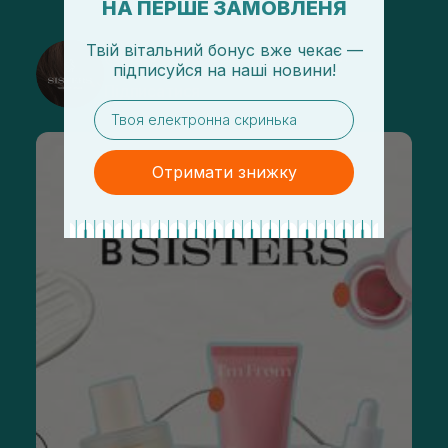
НА ПЕРШЕ ЗАМОВЛЕНЯ
Твій вітальний бонус вже чекає —
@sisters_stelmakh в Instagram
підписуйся
на
наші новини!
Підписатися
email
Отримати знижку