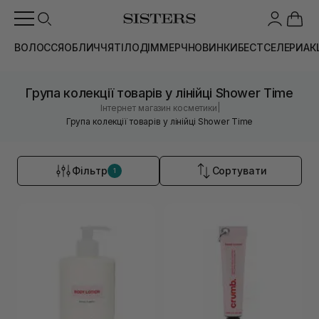
ВОЛОССЯ
ОБЛИЧЧЯ
ТІЛО
ДІМ
МЕРЧ
НОВИНКИ
БЕСТСЕЛЕРИ
АК
Група колекції товарів у лінійці Shower Time
|
Інтернет магазин косметики
Група колекції товарів у лінійці Shower Time
Фільтр
Сортувати
1