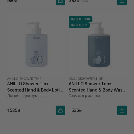
950₴
383₴
450₴
ВИБІР ОКСАНИ
ВИБІР ІЛОНИ
ANILLO
|
SHOWER TIME
ANILLO
|
SHOWER TIME
ANILLO Shower Time
ANILLO Shower Time
Scented Hand & Body Lotion
Scented Hand & Body Wash
Лосьйон для рук і тіла
Гель для рук і тіла
450 мл
450 мл
1 535₴
1 535₴