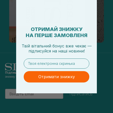
ОТРИМАЙ ЗНИЖКУ
НА ПЕРШЕ ЗАМОВЛЕНЯ
Твій вітальний бонус вже чекає —
підписуйся
на
наші новини!
email
Підпишись на наші новини
та отримуй
Отримати знижку
знижку 5% на перше замовлення
Email
підписатись