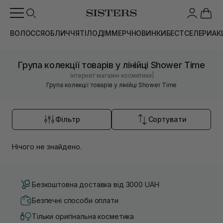
ВОЛОССЯ
ОБЛИЧЧЯ
ТІЛО
ДІМ
МЕРЧ
НОВИНКИ
БЕСТСЕЛЕРИ
АК
Група колекції товарів у лінійці Shower Time
|
Інтернет магазин косметики
Група колекції товарів у лінійці Shower Time
Фільтр
Сортувати
Нічого не знайдено.
Безкоштовна доставка від 3000 UAH
Безпечні способи оплати
Тільки оригінальна косметика