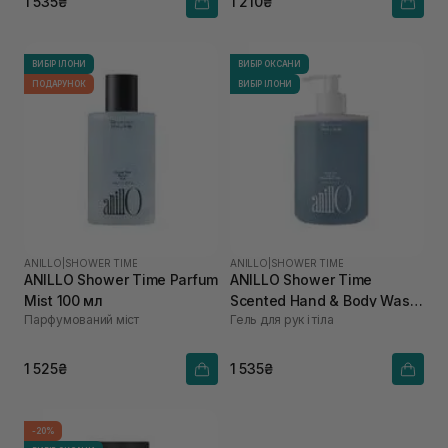
1 535₴
1 210₴
ВИБІР ІЛОНИ
ВИБІР ОКСАНИ
ПОДАРУНОК
ВИБІР ІЛОНИ
ANILLO
|
SHOWER TIME
ANILLO
|
SHOWER TIME
ANILLO Shower Time Parfum
ANILLO Shower Time
Mist 100 мл
Scented Hand & Body Wash
Парфумований міст
Гель для рук і тіла
450 мл
1 525₴
1 535₴
-20%