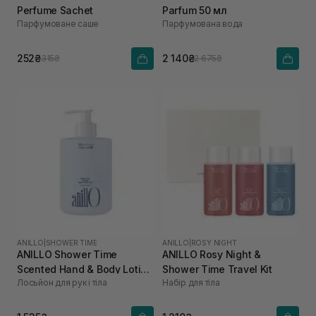
Perfume Sachet
Parfum 50 мл
Парфумоване саше
Парфумована вода
252₴
2 140₴
315₴
2 675₴
ANILLO
|
SHOWER TIME
ANILLO
|
ROSY NIGHT
ANILLO Shower Time
ANILLO Rosy Night &
Scented Hand & Body Lotion
Shower Time Travel Kit
Лосьйон для рук і тіла
Набір для тіла
450 мл