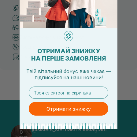
Безкоштовна доставка від 3000 UAH
Безпечні способи оплати
Тільки оригінальна косметика
Система бонусів та лояльності
Кращі ціни та топ товари
ОТРИМАЙ ЗНИЖКУ
Рекомендації від косметологів
НА ПЕРШЕ ЗАМОВЛЕНЯ
Твій вітальний бонус вже чекає —
підписуйся
на
наші новини!
email
Отримати знижку
@sisters_stelmakh в Instagram