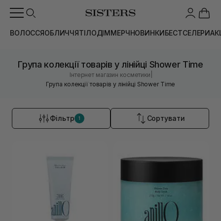
ВОЛОССЯ
ОБЛИЧЧЯ
ТІЛО
ДІМ
МЕРЧ
НОВИНКИ
БЕСТСЕЛЕРИ
АК
Група колекції товарів у лінійці Shower Time
|
Інтернет магазин косметики
Група колекції товарів у лінійці Shower Time
Фільтр
Сортувати
1