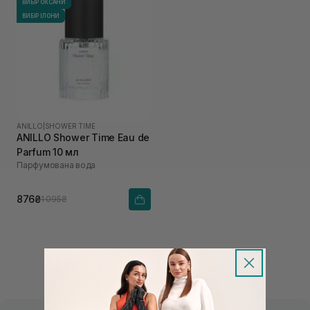
ВИБІР ОКСАНИ
ВИБІР ІЛОНИ
ANILLO
|
SHOWER TIME
ANILLO Shower Time Eau de
Parfum 10 мл
Парфумована вода
876₴
1 095₴