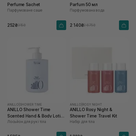
Perfume Sachet
Parfum 50 мл
Парфумоване саше
Парфумована вода
252₴
2 140₴
315₴
2 675₴
ANILLO
|
SHOWER TIME
ANILLO
|
ROSY NIGHT
ANILLO Shower Time
ANILLO Rosy Night &
Scented Hand & Body Lotion
Shower Time Travel Kit
Лосьйон для рук і тіла
Набір для тіла
450 мл