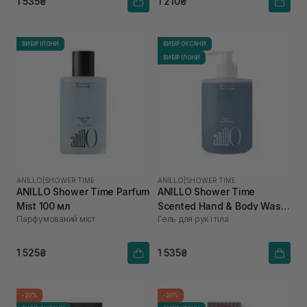
1 535₴
1 210₴
ВИБІР ІЛОНИ
ВИБІР ОКСАНИ
ВИБІР ІЛОНИ
ANILLO
|
SHOWER TIME
ANILLO
|
SHOWER TIME
ANILLO Shower Time Parfum
ANILLO Shower Time
Mist 100 мл
Scented Hand & Body Wash
Парфумований міст
Гель для рук і тіла
450 мл
1 525₴
1 535₴
-20%
-20%