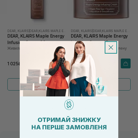
DEAR, KLAIRS
|
DEAR,KLAIRS MAPLE ENERGY
DEAR, KLAIRS
|
DEAR,KLAIRS MAPLE ENERGY
DEAR, KLAIRS Maple Energy
DEAR, KLAIRS Maple Energy
Infusing Serum 30 мл
Infusing Cream 15 мл
Живильний серум з соком клену
Живильний крем з соком клену
1 025₴
370₴
Показати більше
←
1
2
→
ОТРИМАЙ ЗНИЖКУ
НА ПЕРШЕ ЗАМОВЛЕНЯ