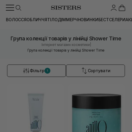
ВОЛОССЯ
ОБЛИЧЧЯ
ТІЛО
ДІМ
МЕРЧ
НОВИНКИ
БЕСТСЕЛЕРИ
АК
Група колекції товарів у лінійці Shower Time
|
Інтернет магазин косметики
Група колекції товарів у лінійці Shower Time
Фільтр
Сортувати
1