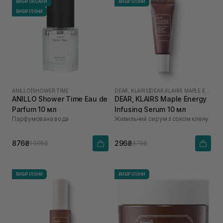
ВИБІР ОКСАНИ
ВИБІР ІЛОНИ
ВИБІР ІЛОНИ
ANILLO
|
SHOWER TIME
DEAR, KLAIRS
|
DEAR,KLAIRS MAPLE ENERGY
ANILLO Shower Time Eau de
DEAR, KLAIRS Maple Energy
Parfum 10 мл
Infusing Serum 10 мл
Парфумована вода
Живильний серум з соком клену
876₴
296₴
1 095₴
370₴
ВИБІР ІЛОНИ
ВИБІР ІЛОНИ