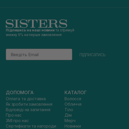
Підпишись на наші новини
та отримуй
знижку 5% на перше замовлення
Email
підписатись
ДОПОМОГА
КАТАЛОГ
Оплата та доставка
Волосся
Як зробити замовлення
Обличчя
Відповіді на запитання
Тіло
Про нас
Дім
ЗМІ про нас
Мерч
Сертифікати та нагороди
Новинки