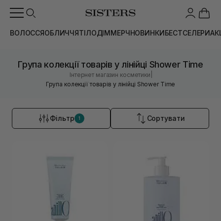
ВОЛОССЯ
ОБЛИЧЧЯ
ТІЛО
ДІМ
МЕРЧ
НОВИНКИ
БЕСТСЕЛЕРИ
АК
Група колекції товарів у лінійці Shower Time
|
Інтернет магазин косметики
Група колекції товарів у лінійці Shower Time
Фільтр
Сортувати
1