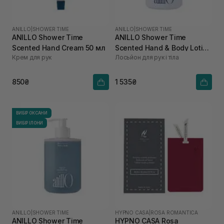
ANILLO
|
SHOWER TIME
ANILLO
|
SHOWER TIME
ANILLO Shower Time
ANILLO Shower Time
Scented Hand Cream 50 мл
Scented Hand & Body Lotion
Крем для рук
Лосьйон для рук і тіла
450 мл
850₴
1 535₴
ВИБІР ОКСАНИ
ВИБІР ІЛОНИ
ANILLO
|
SHOWER TIME
HYPNO CASA
|
ROSA ROMANTICA
ANILLO Shower Time
HYPNO CASA Rosa