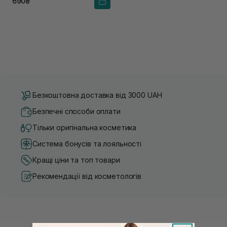
690₴
Безкоштовна доставка від 3000 UAH
Безпечні способи оплати
Тільки оригінальна косметика
Система бонусів та лояльності
Кращі ціни та топ товари
Рекомендації від косметологів