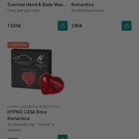
Scented Hand & Body Wash
Romantica
Гель для рук і тіла
Ароматичне саше
450 мл
1 535₴
285₴
ПОДАРУНОК
HYPNO CASA
|
ROSA ROMANTICA
HYPNO CASA Rosa
Romantica
Аромадифузор "Серце" в
машину