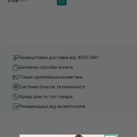
374₴
534₴
Безкоштовна доставка від 3000 UAH
Безпечні способи оплати
Тільки оригінальна косметика
Система бонусів та лояльності
Кращі ціни та топ товари
Рекомендації від косметологів