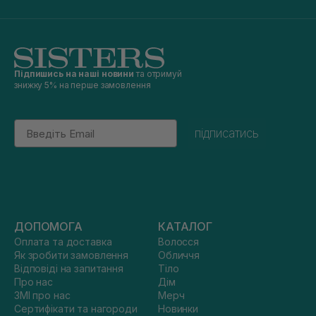
Підпишись на наші новини
та отримуй
знижку 5% на перше замовлення
Email
підписатись
ДОПОМОГА
КАТАЛОГ
Оплата та доставка
Волосся
Як зробити замовлення
Обличчя
Відповіді на запитання
Тіло
Про нас
Дім
ЗМІ про нас
Мерч
Сертифікати та нагороди
Новинки