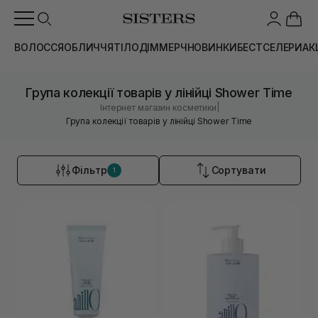
ВОЛОССЯ
ОБЛИЧЧЯ
ТІЛО
ДІМ
МЕРЧ
НОВИНКИ
БЕСТСЕЛЕРИ
АК
Група колекції товарів у лінійці Shower Time
|
Інтернет магазин косметики
Група колекції товарів у лінійці Shower Time
Фільтр
Сортувати
1