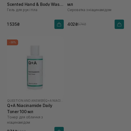
Scented Hand & Body Wash
мл
Гель для рук і тіла
Сироватка з ніацинамідом
450 мл
1 535₴
402₴
574₴
-30%
QUESTION AND ANSWER
|
Q+A NIACINAMIDE
Q+A Niacinamide Daily
Toner 100 мл
Тонер для обличчя з
ніацинамідом