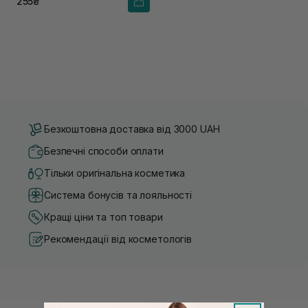
255₴
Безкоштовна доставка від 3000 UAH
Безпечні способи оплати
Тільки оригінальна косметика
Система бонусів та лояльності
Кращі ціни та топ товари
Рекомендації від косметологів