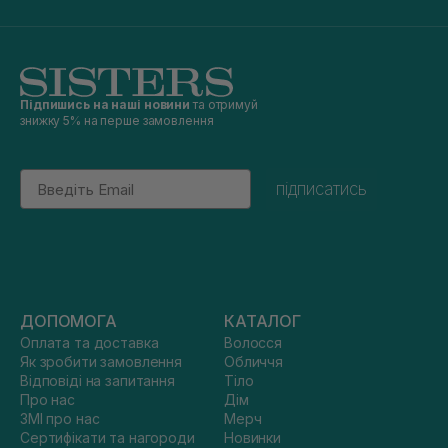
Підпишись на наші новини
та отримуй
знижку 5% на перше замовлення
Email
підписатись
ДОПОМОГА
КАТАЛОГ
Оплата та доставка
Волосся
Як зробити замовлення
Обличчя
Відповіді на запитання
Тіло
Про нас
Дім
ЗМІ про нас
Мерч
Сертифікати та нагороди
Новинки