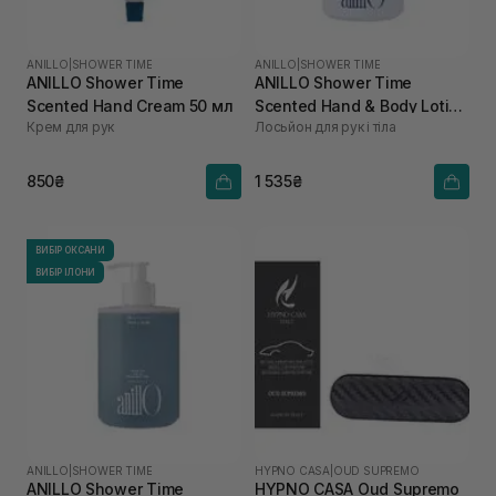
ANILLO
|
SHOWER TIME
ANILLO
|
SHOWER TIME
ANILLO Shower Time
ANILLO Shower Time
Scented Hand Cream 50 мл
Scented Hand & Body Lotion
Крем для рук
Лосьйон для рук і тіла
450 мл
850₴
1 535₴
ВИБІР ОКСАНИ
ВИБІР ІЛОНИ
ANILLO
|
SHOWER TIME
HYPNO CASA
|
OUD SUPREMO
ANILLO Shower Time
HYPNO CASA Oud Supremo