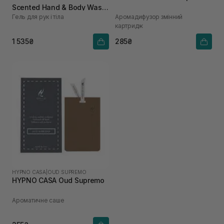
Scented Hand & Body Wash
Гель для рук і тіла
Аромадифузор змінний
450 мл
картридж
1 535₴
285₴
HYPNO CASA
|
OUD SUPREMO
HYPNO CASA Oud Supremo
Ароматичне саше