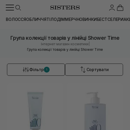
ВОЛОССЯ
ОБЛИЧЧЯ
ТІЛО
ДІМ
МЕРЧ
НОВИНКИ
БЕСТСЕЛЕРИ
АК
Група колекції товарів у лінійці Shower Time
|
Інтернет магазин косметики
Група колекції товарів у лінійці Shower Time
Фільтр
Сортувати
1