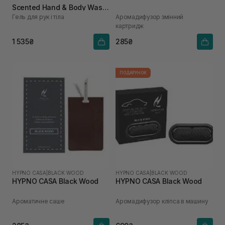
Scented Hand & Body Wash
Гель для рук і тіла
Аромадифузор змінний
450 мл
картридж
1 535₴
285₴
ПОДАРУНОК
HYPNO CASA
|
BLACK WOOD
HYPNO CASA
|
BLACK WOOD
HYPNO CASA Black Wood
HYPNO CASA Black Wood
Ароматичне саше
Аромадифузор кліпса в машину