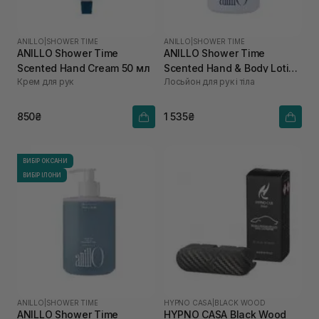
ANILLO
|
SHOWER TIME
ANILLO
|
SHOWER TIME
ANILLO Shower Time
ANILLO Shower Time
Scented Hand Cream 50 мл
Scented Hand & Body Lotion
Крем для рук
Лосьйон для рук і тіла
450 мл
850₴
1 535₴
ВИБІР ОКСАНИ
ВИБІР ІЛОНИ
ANILLO
|
SHOWER TIME
HYPNO CASA
|
BLACK WOOD
ANILLO Shower Time
HYPNO CASA Black Wood