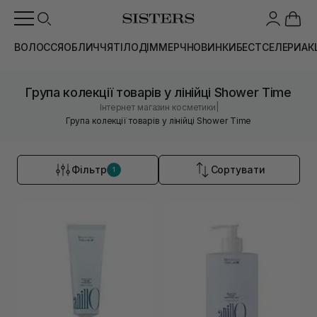
ВОЛОССЯ
ОБЛИЧЧЯ
ТІЛО
ДІМ
МЕРЧ
НОВИНКИ
БЕСТСЕЛЕРИ
АК
Група колекції товарів у лінійці Shower Time
|
Інтернет магазин косметики
Група колекції товарів у лінійці Shower Time
Фільтр
Сортувати
1