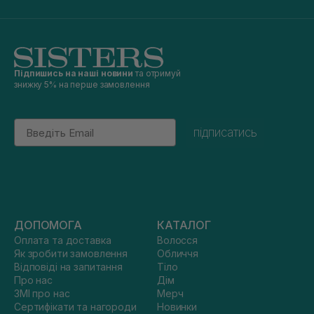
Підпишись на наші новини
та отримуй
знижку 5% на перше замовлення
Email
підписатись
ДОПОМОГА
КАТАЛОГ
Оплата та доставка
Волосся
Як зробити замовлення
Обличчя
Відповіді на запитання
Тіло
Про нас
Дім
ЗМІ про нас
Мерч
Сертифікати та нагороди
Новинки