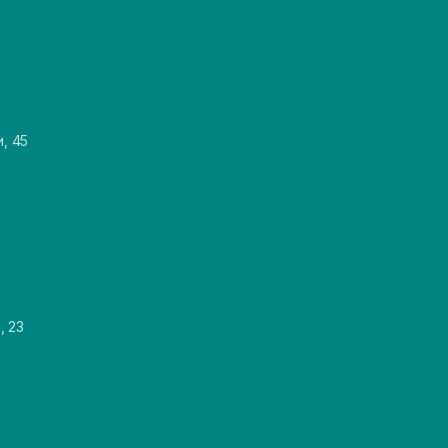
и, 45
, 23