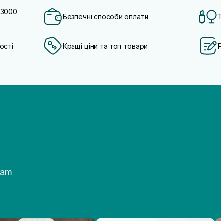
 3000
Безпечні способи оплати
ості
Кращі ціни та топ товари
ram