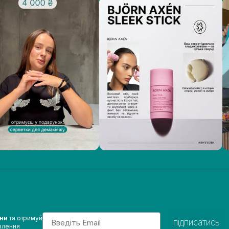
Email
ини
та отримуй
підписатись
влення