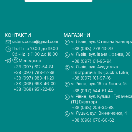
КОНТАКТИ
МАГАЗИНИ
sisters.co.ua@gmail.com
м. Львів, вул. Степана Бандер
Пн.-Пт. з 10:00 до 19:00
+38 (098) 778-13-79
Сб.-Нд. з 11:00 до 18:00
м. Львів, вул. Івана Франка, 36
Менеджер
+38 (097) 611-95-94
+38 (097) 612-54-81
м. Львів, вул. Академіка
+38 (097) 788-12-88
Підстригача, 1В (Duck's Lake)
+38 (097) 983-41-20
+38 (097) 101-97-16
+38 (068) 693-46-00
м. Рівне, вул. 16-го Липня, 15
+38 (068) 951-22-86
+38 (097) 544-61-44
м. Рівне, вул. Кулика і Гудачека
(ТЦ Екватор)
+38 (068) 209-34-88
м. Луцьк, вул. Винниченка, 4
+38 (098) 076-60-62