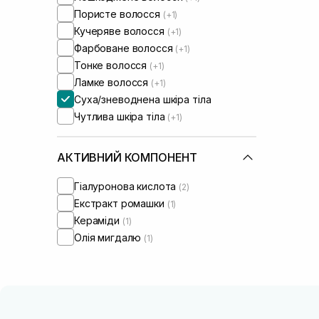
Пористе волосся
(+1)
Кучеряве волосся
(+1)
Фарбоване волосся
(+1)
Тонке волосся
(+1)
Ламке волосся
(+1)
Суха/зневоднена шкіра тіла
Чутлива шкіра тіла
(+1)
АКТИВНИЙ КОМПОНЕНТ
Гіалуронова кислота
(2)
Екстракт ромашки
(1)
Кераміди
(1)
Олія мигдалю
(1)