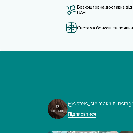
Безкоштовна доставка від
UAH
Система бонусів та лояльн
@sisters_stelmakh в Instag
Підписатися