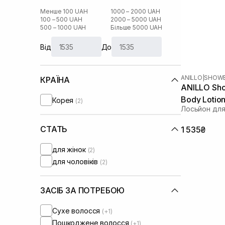
Менше 100 UAH
1000 – 2000 UAH
100 – 500 UAH
2000 – 5000 UAH
500 – 1000 UAH
Більше 5000 UAH
Від
До
ANILLO
|
SHOWE
КРАЇНА
ANILLO Sho
Body Lotio
Корея
(2)
Лосьйон для 
СТАТЬ
1 535₴
для жінок
(2)
для чоловіків
(2)
ЗАСІБ ЗА ПОТРЕБОЮ
Сухе волосся
(+1)
Пошкоджене волосся
(+1)