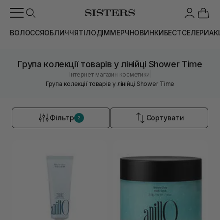
ВОЛОССЯ
ОБЛИЧЧЯ
ТІЛО
ДІМ
МЕРЧ
НОВИНКИ
БЕСТСЕЛЕРИ
АК
Група колекції товарів у лінійці Shower Time
|
Інтернет магазин косметики
Група колекції товарів у лінійці Shower Time
Фільтр
Сортувати
2