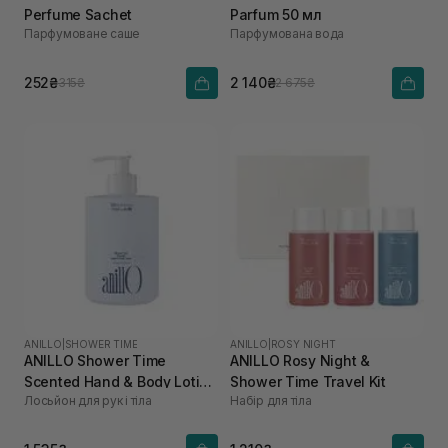
Perfume Sachet
Parfum 50 мл
Парфумоване саше
Парфумована вода
252₴
2 140₴
315₴
2 675₴
ANILLO
|
SHOWER TIME
ANILLO
|
ROSY NIGHT
ANILLO Shower Time
ANILLO Rosy Night &
Scented Hand & Body Lotion
Shower Time Travel Kit
Лосьйон для рук і тіла
Набір для тіла
450 мл