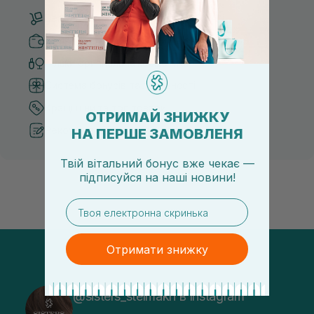
Безкоштовна доставка від 3000 UAH
Безпечні способи оплати
Тільки оригінальна косметика
Система бонусів та лояльності
Кращі ціни та топ товари
ОТРИМАЙ ЗНИЖКУ
Рекомендації від косметологів
НА ПЕРШЕ ЗАМОВЛЕНЯ
Твій вітальний бонус вже чекає —
підписуйся
на
наші новини!
email
Отримати знижку
@sisters_stelmakh в Instagram