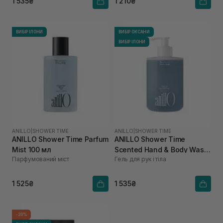
1 535₴
1 210₴
ВИБІР ІЛОНИ
ВИБІР ОКСАНИ
ВИБІР ІЛОНИ
ANILLO
|
SHOWER TIME
ANILLO
|
SHOWER TIME
ANILLO Shower Time Parfum
ANILLO Shower Time
Mist 100 мл
Scented Hand & Body Wash
Парфумований міст
Гель для рук і тіла
450 мл
1 525₴
1 535₴
-20%