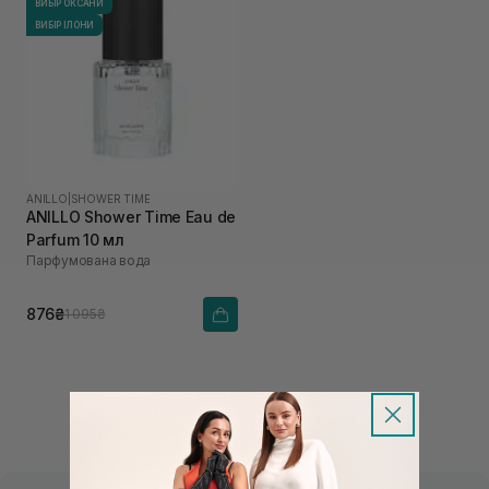
ВИБІР ОКСАНИ
ВИБІР ІЛОНИ
ANILLO
|
SHOWER TIME
ANILLO Shower Time Eau de
Parfum 10 мл
Парфумована вода
876₴
1 095₴