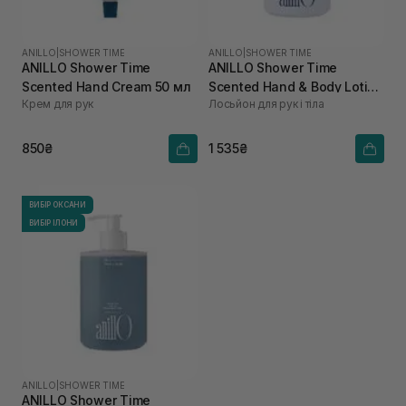
ANILLO
|
SHOWER TIME
ANILLO
|
SHOWER TIME
ANILLO Shower Time
ANILLO Shower Time
Scented Hand Cream 50 мл
Scented Hand & Body Lotion
Крем для рук
Лосьйон для рук і тіла
450 мл
850₴
1 535₴
ВИБІР ОКСАНИ
ВИБІР ІЛОНИ
ANILLO
|
SHOWER TIME
ANILLO Shower Time