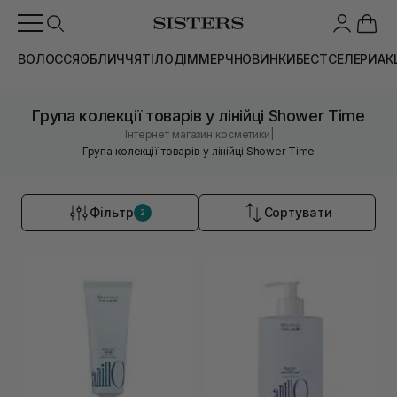
ВОЛОССЯ
ОБЛИЧЧЯ
ТІЛО
ДІМ
МЕРЧ
НОВИНКИ
БЕСТСЕЛЕРИ
АК
Група колекції товарів у лінійці Shower Time
|
Інтернет магазин косметики
Група колекції товарів у лінійці Shower Time
Фільтр
Сортувати
2