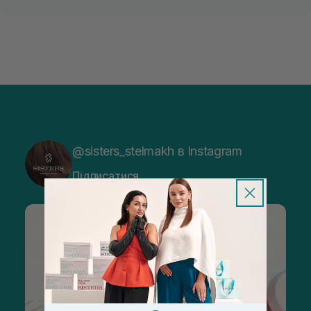
@sisters_stelmakh в Instagram
Підписатися