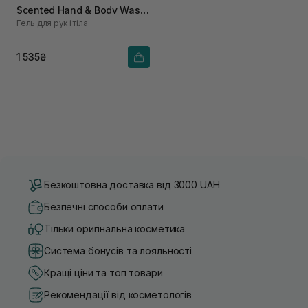
Scented Hand & Body Wash
Гель для рук і тіла
450 мл
1 535₴
Безкоштовна доставка від 3000 UAH
Безпечні способи оплати
Тільки оригінальна косметика
Система бонусів та лояльності
Кращі ціни та топ товари
Рекомендації від косметологів