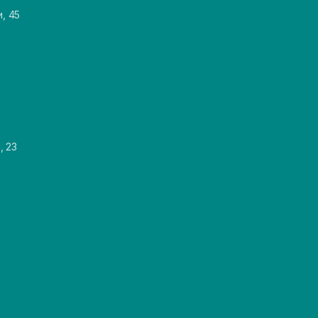
и, 45
, 23