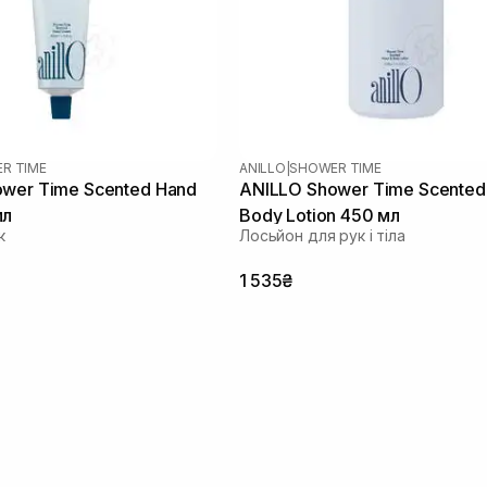
R TIME
ANILLO
|
SHOWER TIME
wer Time Scented Hand
ANILLO Shower Time Scented
мл
Body Lotion 450 мл
к
Лосьйон для рук і тіла
1 535₴