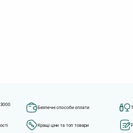
 3000
Безпечні способи оплати
ості
Кращі ціни та топ товари