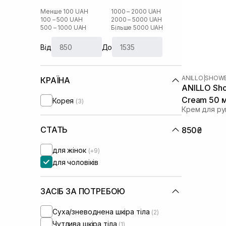
Менше 100 UAH
1000 – 2000 UAH
100 – 500 UAH
2000 – 5000 UAH
500 – 1000 UAH
Більше 5000 UAH
Від
До
ANILLO
|
SHOWE
КРАЇНА
ANILLO Sho
Cream 50 
Корея
(3)
Крем для ру
СТАТЬ
850₴
для жінок
(+9)
для чоловіків
ЗАСІБ ЗА ПОТРЕБОЮ
Суха/зневоднена шкіра тіла
(2)
Чутлива шкіра тіла
(1)