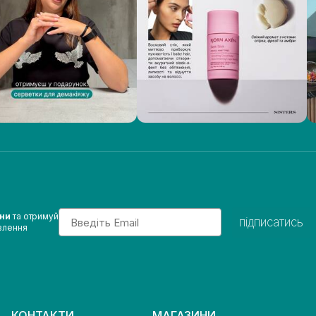
Email
ини
та отримуй
підписатись
влення
КОНТАКТИ
МАГАЗИНИ