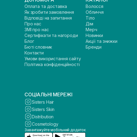
Оплата та доставка
Волосся
Як зробити замовлення
Обличчя
Відповіді на запитання
Тіло
Про нас
Дім
ЗМІ про нас
Мерч
Сертифікати та нагороди
Новинки
Блог
Акції та знижки
Бюті словник
Бренди
Контакти
Умови використання сайту
Політика конфіденційності
СОЦІАЛЬНІ МЕРЕЖІ
Sisters Hair
Sisters Skin
Distribution
Cosmetology
Завантажуйте мобільний додаток