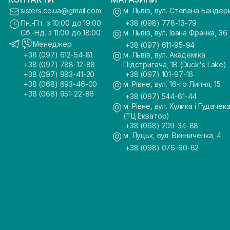
sisters.co.ua@gmail.com
м. Львів, вул. Степана Бандер
Пн.-Пт. з 10:00 до 19:00
+38 (098) 778-13-79
Сб.-Нд. з 11:00 до 18:00
м. Львів, вул. Івана Франка, 36
Менеджер
+38 (097) 611-95-94
+38 (097) 612-54-81
м. Львів, вул. Академіка
+38 (097) 788-12-88
Підстригача, 1В (Duck's Lake)
+38 (097) 983-41-20
+38 (097) 101-97-16
+38 (068) 693-46-00
м. Рівне, вул. 16-го Липня, 15
+38 (068) 951-22-86
+38 (097) 544-61-44
м. Рівне, вул. Кулика і Гудачека
(ТЦ Екватор)
+38 (068) 209-34-88
м. Луцьк, вул. Винниченка, 4
+38 (098) 076-60-62