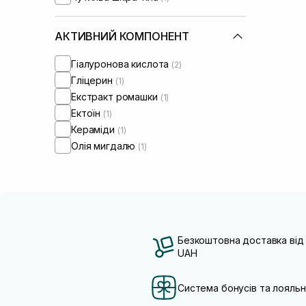
АКТИВНИЙ КОМПОНЕНТ
Гіалуронова кислота
(2)
Гліцерин
(1)
Екстракт ромашки
(1)
Ектоїн
(1)
Кераміди
(1)
Олія мигдалю
(1)
Безкоштовна доставка від
UAH
Система бонусів та лояльн