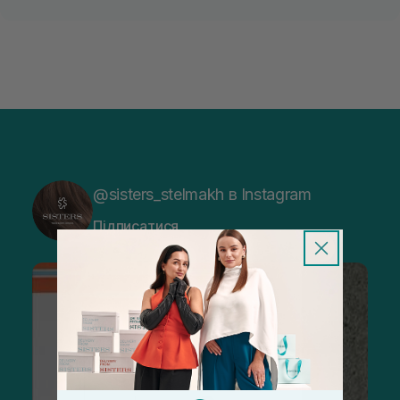
@sisters_stelmakh в Instagram
Підписатися