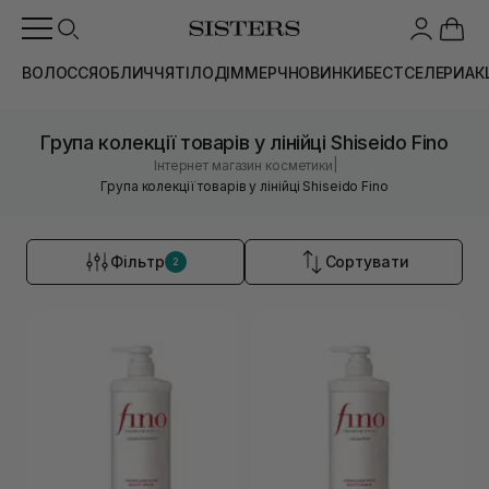
ВОЛОССЯ
ОБЛИЧЧЯ
ТІЛО
ДІМ
МЕРЧ
НОВИНКИ
БЕСТСЕЛЕРИ
АК
Група колекції товарів у лінійці Shiseido Fino
|
Інтернет магазин косметики
Група колекції товарів у лінійці Shiseido Fino
Фільтр
Сортувати
2