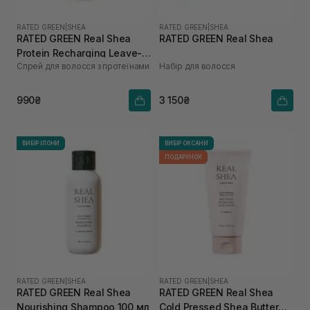
RATED GREEN
|
SHEA
RATED GREEN
|
SHEA
RATED GREEN Real Shea
RATED GREEN Real Shea
Protein Recharging Leave-in
Спрей для волосся з протеїнами
Набір для волосся
Treatment Spray для
пошкодженого та сухого
волосся 80 мл
990₴
3 150₴
ВИБІР ІЛОНИ
ВИБІР ОКСАНИ
ПОДАРУНОК
RATED GREEN
|
SHEA
RATED GREEN
|
SHEA
RATED GREEN Real Shea
RATED GREEN Real Shea
Nourishing Shampoo 100 мл
Cold Pressed Shea Butter