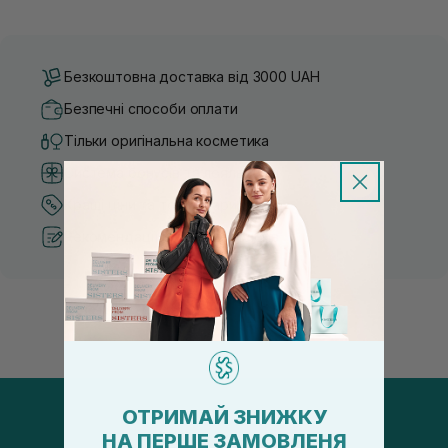
Безкоштовна доставка від 3000 UAH
Безпечні способи оплати
Тільки оригінальна косметика
Система бонусів та лояльності
Кращі ціни та топ товари
Рекомендації від косметологів
ОТРИМАЙ ЗНИЖКУ
НА ПЕРШЕ ЗАМОВЛЕНЯ