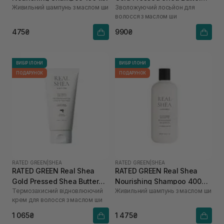
Живильний шампунь з маслом ши
Зволожуючий лосьйон для
Anti-frizz Hydrating Hair
волосся з маслом ши
Lotion 150 мл
475₴
990₴
ВИБІР ІЛОНИ
ВИБІР ІЛОНИ
ПОДАРУНОК
ПОДАРУНОК
RATED GREEN
|
SHEA
RATED GREEN
|
SHEA
RATED GREEN Real Shea
RATED GREEN Real Shea
Gold Pressed Shea Butter
Nourishing Shampoo 400
Термозахисний відновлюючий
Живильний шампунь з маслом ши
Leave-in Treatment 150 мл
мл
крем для волосся з маслом ши
1 065₴
1 475₴