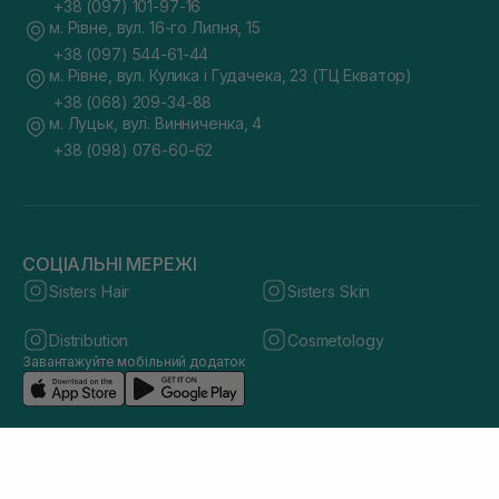
+38 (097) 101-97-16
м. Рівне, вул. 16-го Липня, 15
+38 (097) 544-61-44
м. Рівне, вул. Кулика і Гудачека, 23 (ТЦ Екватор)
+38 (068) 209-34-88
м. Луцьк, вул. Винниченка, 4
+38 (098) 076-60-62
СОЦІАЛЬНІ МЕРЕЖІ
Sisters Hair
Sisters Skin
Distribution
Cosmetology
Завантажуйте мобільний додаток