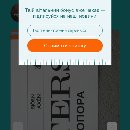
@sisters_stelmakh в Instagram
Твій вітальний бонус вже чекає —
підписуйся
на
наші новини!
Підписатися
email
Отримати знижку