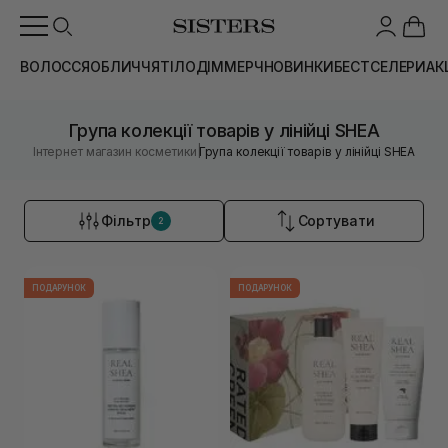
ВОЛОССЯ
ОБЛИЧЧЯ
ТІЛО
ДІМ
МЕРЧ
НОВИНКИ
БЕСТСЕЛЕРИ
АК
Група колекції товарів у лінійці SHEA
|
Інтернет магазин косметики
Група колекції товарів у лінійці SHEA
Фільтр
Сортувати
2
ПОДАРУНОК
ПОДАРУНОК