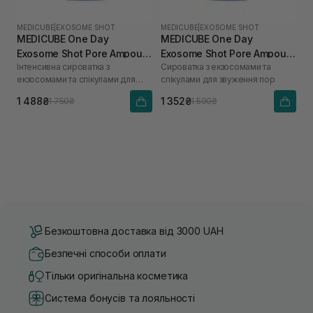
MEDICUBE
|
EXOSOME SHOT
MEDICUBE
|
EXOSOME SHOT
MEDICUBE One Day
MEDICUBE One Day
Exosome Shot Pore Ampoule
Exosome Shot Pore Ampoule
Інтенсивна сироватка з
Сироватка з екзосомами та
7500 30 мл
2000 30 мл
екзосомами та спікулами для
спікулами для звуження пор
звуження пор
1 488₴
1 352₴
1 750₴
1 590₴
Безкоштовна доставка від 3000 UAH
Безпечні способи оплати
Тільки оригінальна косметика
Система бонусів та лояльності