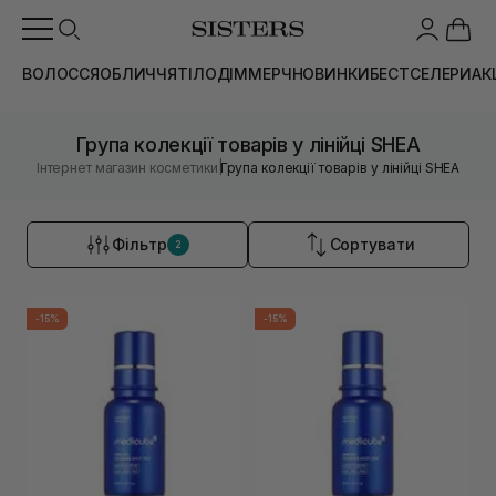
ВОЛОССЯ
ОБЛИЧЧЯ
ТІЛО
ДІМ
МЕРЧ
НОВИНКИ
БЕСТСЕЛЕРИ
АК
Група колекції товарів у лінійці SHEA
|
Інтернет магазин косметики
Група колекції товарів у лінійці SHEA
Фільтр
Сортувати
2
-15%
-15%