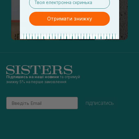
Отримати знижку
Підпишись на наші новини
та отримуй
знижку 5% на перше замовлення
Email
підписатись